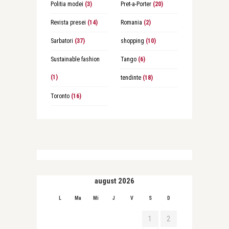
Politia modei
(3)
Pret-a-Porter
(20)
Revista presei
(14)
Romania
(2)
Sarbatori
(37)
shopping
(10)
Sustainable fashion
Tango
(6)
(1)
tendinte
(18)
Toronto
(16)
august 2026
L
Ma
Mi
J
V
S
D
1
2