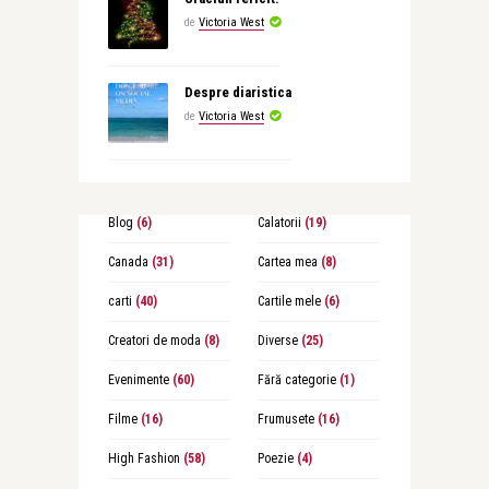
de
Victoria West
Despre diaristica
de
Victoria West
Blog
(6)
Calatorii
(19)
Canada
(31)
Cartea mea
(8)
carti
(40)
Cartile mele
(6)
Creatori de moda
(8)
Diverse
(25)
Evenimente
(60)
Fără categorie
(1)
Filme
(16)
Frumusete
(16)
High Fashion
(58)
Poezie
(4)