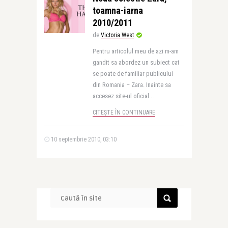
toamna-iarna
2010/2011
de
Victoria West
Pentru articolul meu de azi m-am
gandit sa abordez un subiect cat
se poate de familiar publicului
din Romania – Zara. Inainte sa
accesez site-ul oficial ..
CITEȘTE ÎN CONTINUARE
10 septembrie 2010, 03:10