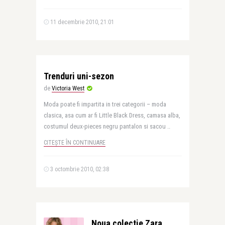
11 decembrie 2010, 21:01
Trenduri uni-sezon
de
Victoria West
Moda poate fi impartita in trei categorii – moda
clasica, asa cum ar fi Little Black Dress, camasa alba,
costumul deux-pieces negru pantalon si sacou ..
CITEȘTE ÎN CONTINUARE
3 octombrie 2010, 02:38
Noua colectie Zara,