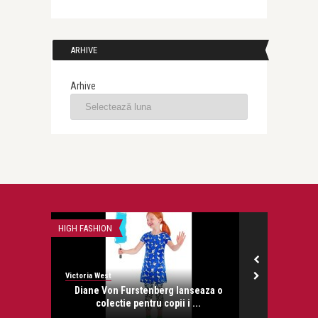
ARHIVE
Arhive
HIGH FASHION
CREATORI DE MO
Victoria West
Victoria West
Diane Von Furstenberg lanseaza o
Retrospectiv
colectie pentru copii i ...
i