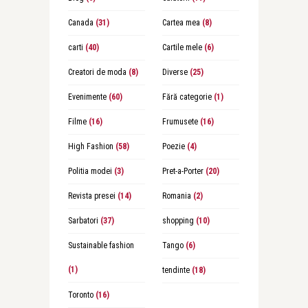
Canada
(31)
Cartea mea
(8)
carti
(40)
Cartile mele
(6)
Creatori de moda
(8)
Diverse
(25)
Evenimente
(60)
Fără categorie
(1)
Filme
(16)
Frumusete
(16)
High Fashion
(58)
Poezie
(4)
Politia modei
(3)
Pret-a-Porter
(20)
Revista presei
(14)
Romania
(2)
Sarbatori
(37)
shopping
(10)
Sustainable fashion
Tango
(6)
(1)
tendinte
(18)
Toronto
(16)