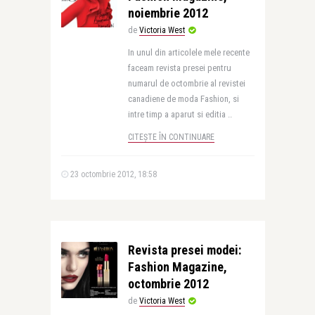
noiembrie 2012
de
Victoria West
In unul din articolele mele recente
faceam revista presei pentru
numarul de octombrie al revistei
canadiene de moda Fashion, si
intre timp a aparut si editia ..
CITEȘTE ÎN CONTINUARE
23 octombrie 2012, 18:58
Revista presei modei:
Fashion Magazine,
octombrie 2012
de
Victoria West