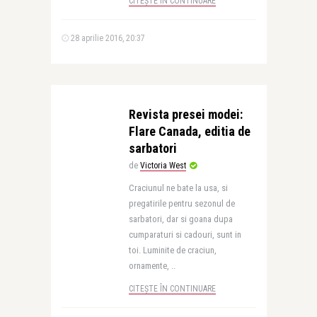
CITEȘTE ÎN CONTINUARE
28 aprilie 2016, 20:37
Revista presei modei:
Flare Canada, editia de
sarbatori
de
Victoria West
Craciunul ne bate la usa, si
pregatirile pentru sezonul de
sarbatori, dar si goana dupa
cumparaturi si cadouri, sunt in
toi. Luminite de craciun,
ornamente, ..
CITEȘTE ÎN CONTINUARE