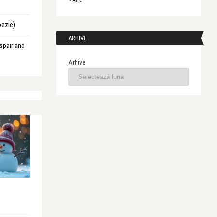
« APR.
oezie)
ARHIVE
spair and
Arhive