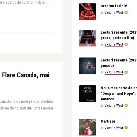
 a aparut de curand in librarii,
Craciun fericit!
de
Victoria West
Lecturi recente (20
proza, partea a II-a)
de
Victoria West
Lecturi recente (20
poezie)
de
Victoria West
: Flare Canada, mai
Noua mea carte de p
“Despair and Hope”,
Amazon
canadiana de moda Flare, si editia
de
Victoria West
ultime de noutati din lumea modei
Martisor
de
Victoria West