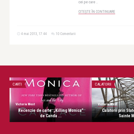
cei pe care ..
CITEȘTE ÎN CONTINUARE
4 mai 2013, 17:44
10 Comentarii
CARTI
CALATORII
Victoria West
Victoria West
Recenzie de carte: „Killing Monica”
Calatorii prin Sta
de Canda ...
Sainte Ma