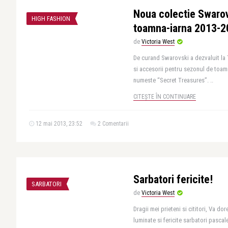
Noua colectie Swarov
HIGH FASHION
toamna-iarna 2013-20
de
Victoria West
De curand Swarovski a dezvaluit la 
si accesorii pentru sezonul de toam
numeste “Secret Treasures”. ..
CITEȘTE ÎN CONTINUARE
12 mai 2013, 23:52
2 Comentarii
Sarbatori fericite!
SARBATORI
de
Victoria West
Dragii mei prieteni si cititori, Va do
luminate si fericite sarbatori pascale