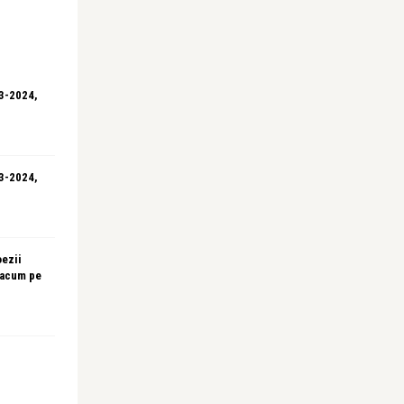
23-2024,
23-2024,
oezii
 acum pe