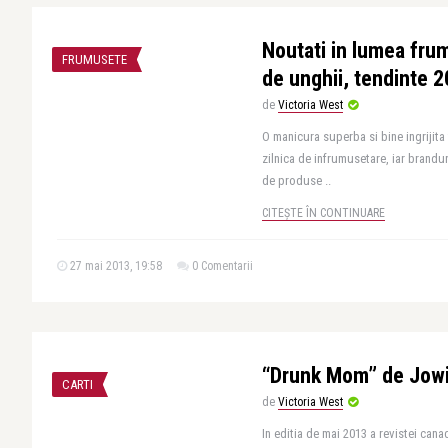
Noutati in lumea frumu
FRUMUSETE
de unghii, tendinte 
de
Victoria West
O manicura superba si bine ingrijita
zilnica de infrumusetare, iar brandur
de produse ..
CITEȘTE ÎN CONTINUARE
27 mai 2013, 19:58
0 Comentarii
“Drunk Mom” de Jowi
CARTI
de
Victoria West
In editia de mai 2013 a revistei can