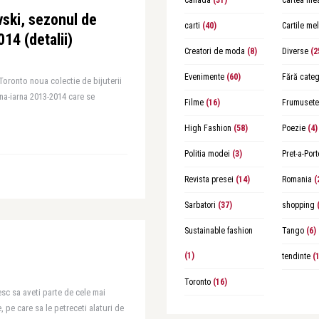
Canada
(31)
Cartea me
ski, sezonul de
carti
(40)
Cartile me
14 (detalii)
Creatori de moda
(8)
Diverse
(2
Evenimente
(60)
Fără categ
Toronto noua colectie de bijuterii
na-iarna 2013-2014 care se
Filme
(16)
Frumusete
High Fashion
(58)
Poezie
(4)
Politia modei
(3)
Pret-a-Port
Revista presei
(14)
Romania
(
Sarbatori
(37)
shopping
(
Sustainable fashion
Tango
(6)
(1)
tendinte
(1
Toronto
(16)
resc sa aveti parte de cele mai
, pe care sa le petreceti alaturi de