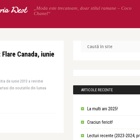
oria West
„Moda este trecatoare, doar stilul ramane – Coco
Chanel“
 Flare Canada, iunie
itia de iunie 2013 a revistei
rtasi din noutatile din lumea
ARTICOLE RECENTE
La multi ani 2025!
Craciun fericit!
Lecturi recente (2023-2024, p