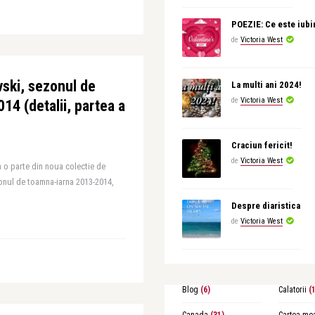
POEZIE: Ce este iubi
de
Victoria West
ski, sezonul de
La multi ani 2024!
de
Victoria West
14 (detalii, partea a
Craciun fericit!
de
Victoria West
m o parte din noua colectie de
zonul de toamna-iarna 2013-2014,
Despre diaristica
de
Victoria West
Blog
(6)
Calatorii
(1