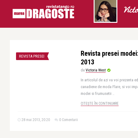
Vict
Revista presei modei:
REVISTA PRESEI
2013
de
Victoria West
In articolul de azi va voi prezenta ed
canadiene de moda Flare, si voi impa
modei si frumusetii ..
CITEȘTE ÎN CONTINUARE
28 mai 2013, 20:20
0 Comentarii