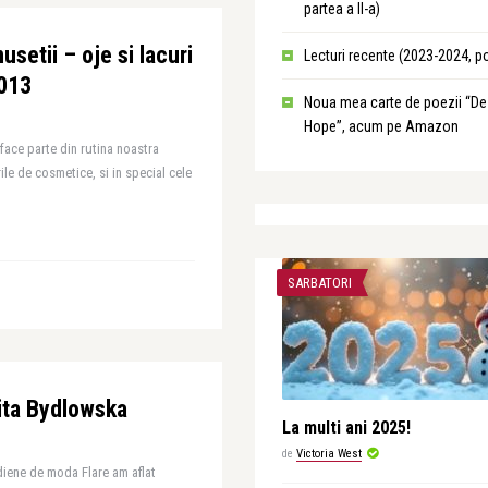
partea a II-a)
setii – oje si lacuri
Lecturi recente (2023-2024, p
2013
Noua mea carte de poezii “De
Hope”, acum pe Amazon
 face parte din rutina noastra
ile de cosmetice, si in special cele
SARBATORI
ta Bydlowska
La multi ani 2025!
de
Victoria West
adiene de moda Flare am aflat