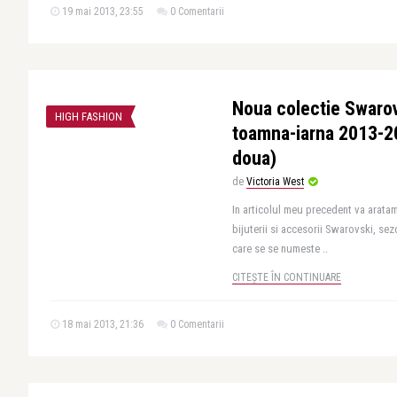
19 mai 2013, 23:55
0 Comentarii
Noua colectie Swarov
HIGH FASHION
toamna-iarna 2013-20
doua)
de
Victoria West
In articolul meu precedent va arata
bijuterii si accesorii Swarovski, se
care se se numeste ..
CITEȘTE ÎN CONTINUARE
18 mai 2013, 21:36
0 Comentarii