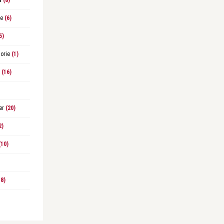
a
(8)
le
(6)
5)
orie
(1)
(16)
er
(20)
2)
10)
8)