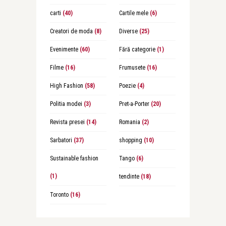
carti
(40)
Cartile mele
(6)
Creatori de moda
(8)
Diverse
(25)
Evenimente
(60)
Fără categorie
(1)
Filme
(16)
Frumusete
(16)
High Fashion
(58)
Poezie
(4)
Politia modei
(3)
Pret-a-Porter
(20)
Revista presei
(14)
Romania
(2)
Sarbatori
(37)
shopping
(10)
Sustainable fashion
Tango
(6)
(1)
tendinte
(18)
Toronto
(16)