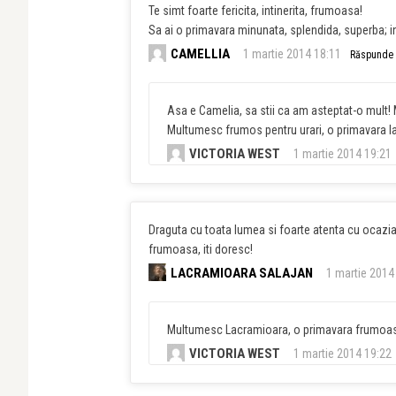
Te simt foarte fericita, intinerita, frumoasa!
Sa ai o primavara minunata, splendida, superba; in
CAMELLIA
1 martie 2014 18:11
Răspunde
Asa e Camelia, sa stii ca am asteptat-o mult!
Multumesc frumos pentru urari, o primavara la f
VICTORIA WEST
1 martie 2014 19:21
Draguta cu toata lumea si foarte atenta cu ocazia
frumoasa, iti doresc!
LACRAMIOARA SALAJAN
1 martie 2014
Multumesc Lacramioara, o primavara frumoasa
VICTORIA WEST
1 martie 2014 19:22