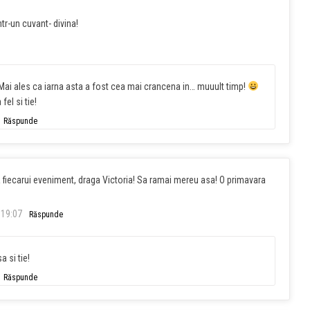
tr-un cuvant- divina!
 Mai ales ca iarna asta a fost cea mai crancena in… muuult timp!
el si tie!
Răspunde
 fiecarui eveniment, draga Victoria! Sa ramai mereu asa! O primavara
 19:07
Răspunde
 si tie!
Răspunde