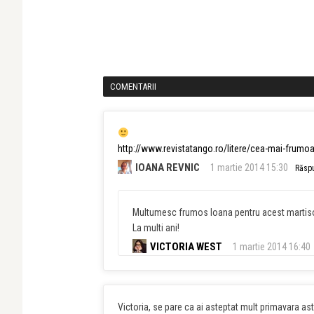
COMENTARII
http://www.revistatango.ro/litere/cea-mai-frumo
IOANA REVNIC
1 martie 2014 15:30
Răsp
Multumesc frumos Ioana pentru acest martis
La multi ani!
VICTORIA WEST
1 martie 2014 16:40
Victoria, se pare ca ai asteptat mult primavara as