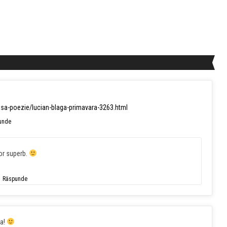
asa-poezie/lucian-blaga-primavara-3263.html
unde
or superb.
Răspunde
ta!