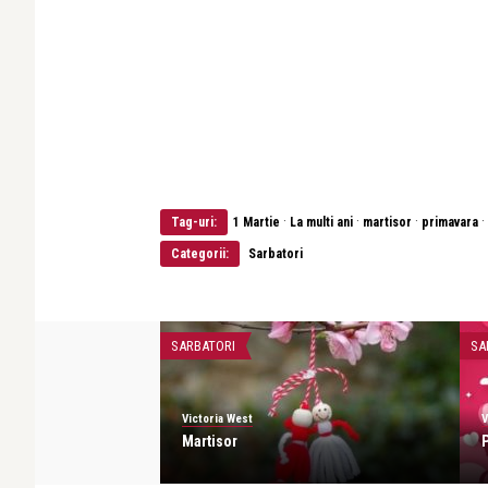
·
·
·
·
Tag-uri:
1 Martie
La multi ani
martisor
primavara
Categorii:
Sarbatori
SARBATORI
SA
Victoria West
V
Martisor