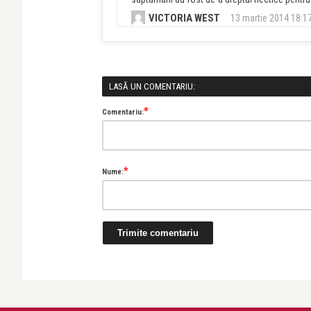
VICTORIA WEST
13 martie 2014 18:1
LASĂ UN COMENTARIU:
*
Comentariu:
*
Nume:
Victoria West