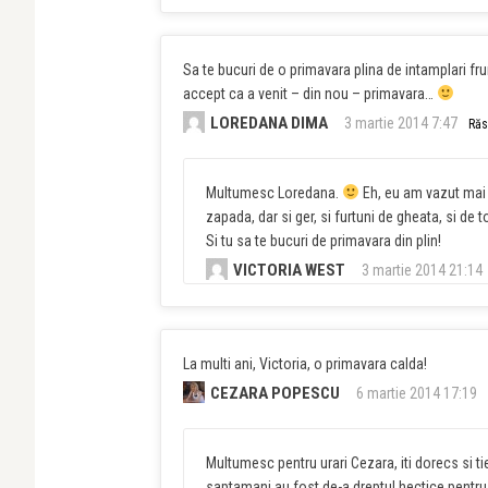
Sa te bucuri de o primavara plina de intamplari f
accept ca a venit – din nou – primavara…
LOREDANA DIMA
3 martie 2014 7:47
Ră
Multumesc Loredana.
Eh, eu am vazut mai 
zapada, dar si ger, si furtuni de gheata, si de
Si tu sa te bucuri de primavara din plin!
VICTORIA WEST
3 martie 2014 21:14
La multi ani, Victoria, o primavara calda!
CEZARA POPESCU
6 martie 2014 17:19
Multumesc pentru urari Cezara, iti dorecs si tie
saptamani au fost de-a dreptul hectice pentru 