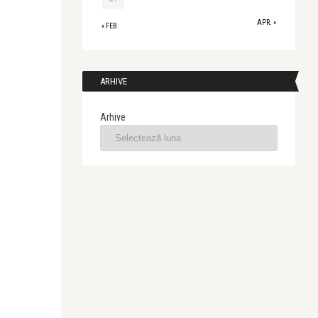
APR. »
« FEB.
ARHIVE
Arhive