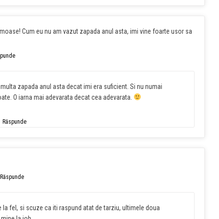
rumoase! Cum eu nu am vazut zapada anul asta, imi vine foarte usor sa
spunde
multa zapada anul asta decat imi era suficient. Si nu numai
 toate. O iarna mai adevarata decat cea adevarata.
Răspunde
Răspunde
 la fel, si scuze ca iti raspund atat de tarziu, ultimele doua
mine la job.