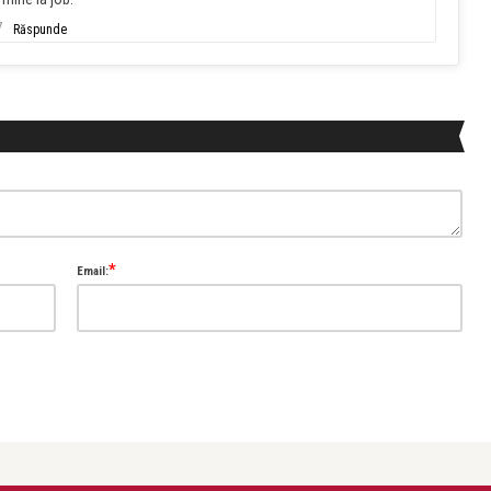
7
Răspunde
*
Email:
Victoria West
Vic