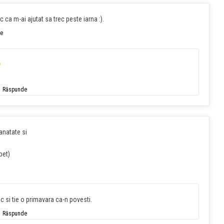
 ca m-ai ajutat sa trec peste iarna :).
e
Răspunde
sanatate si
bet)
sc si tie o primavara ca-n povesti.
Răspunde