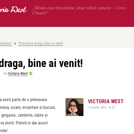
oria West
„Moda este trecatoare, doar stilul ramane – Coco
Chanel“
arbatori
Primavara draga, bine ai venit!
raga, bine ai venit!
de
Victoria West
 sa aveti parte de o primavara
VICTORIA WEST
mina, soare, incantare si bucurii,
1 martie 2014, 14:59
 gingasie, zambete, iubire si
a doriti. Primiti in dar acest
mile!