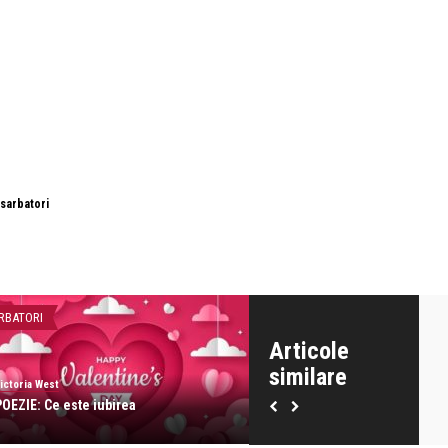
sarbatori
RBATORI
SARBATORI
Articole
similare
ictoria West
Victoria West
POEZIE: Ce este iubirea
La multi ani 2024!