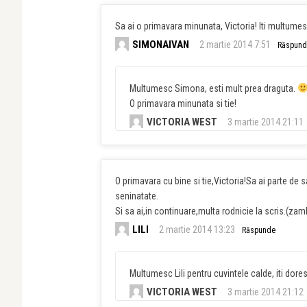
Sa ai o primavara minunata, Victoria! Iti multumesc
SIMONAIVAN
2 martie 2014 7:51
Răspund
Multumesc Simona, esti mult prea draguta.
O primavara minunata si tie!
VICTORIA WEST
3 martie 2014 21:11
O primavara cu bine si tie,Victoria!Sa ai parte de 
seninatate.
Si sa ai,in continuare,multa rodnicie la scris.(zam
LILI
2 martie 2014 13:23
Răspunde
Multumesc Lili pentru cuvintele calde, iti dore
VICTORIA WEST
3 martie 2014 21:12