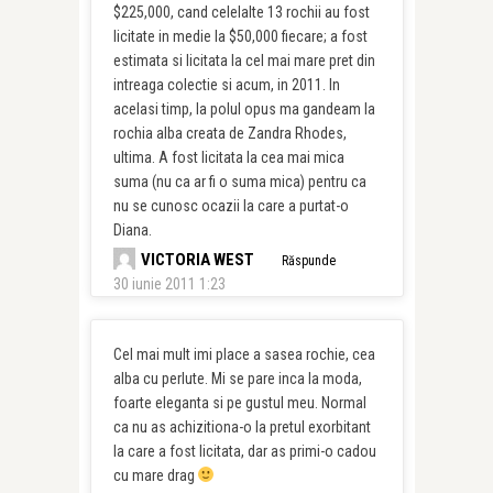
$225,000, cand celelalte 13 rochii au fost
licitate in medie la $50,000 fiecare; a fost
estimata si licitata la cel mai mare pret din
intreaga colectie si acum, in 2011. In
acelasi timp, la polul opus ma gandeam la
rochia alba creata de Zandra Rhodes,
ultima. A fost licitata la cea mai mica
suma (nu ca ar fi o suma mica) pentru ca
nu se cunosc ocazii la care a purtat-o
Diana.
VICTORIA WEST
Răspunde
30 iunie 2011 1:23
Cel mai mult imi place a sasea rochie, cea
alba cu perlute. Mi se pare inca la moda,
foarte eleganta si pe gustul meu. Normal
ca nu as achizitiona-o la pretul exorbitant
la care a fost licitata, dar as primi-o cadou
cu mare drag