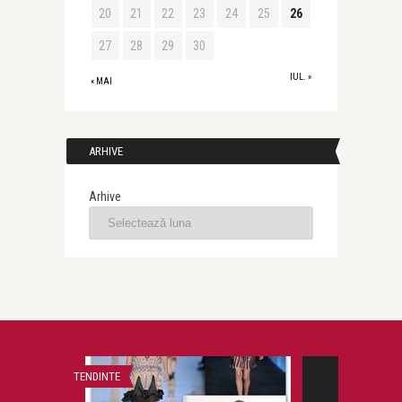
20
21
22
23
24
25
26
27
28
29
30
IUL. »
« MAI
ARHIVE
Arhive
 Ilincic
TENDINTE
CARTI