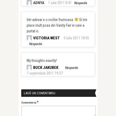
ADNYA
1 iulie 2011 9:41
Răspunde
Intr-adevar e o rochie frumoasa.
Si imi
place mult poza din Vanity Fair in care a
purtat-o.
VICTORIA WEST
5 iulie 2011 18:05
Răspunde
My thoughts exactly!
BUCK JAKUBEK
Răspunde
7 septembrie 2011 19:37
LASĂ UN COMENTARIU:
*
Comentariu: