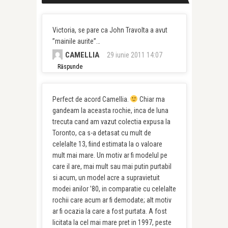
Victoria, se pare ca John Travolta a avut
”mainile aurite”…
CAMELLIA
29 iunie 2011 14:07
Răspunde
Perfect de acord Camellia.
Chiar ma
gandeam la aceasta rochie, inca de luna
trecuta cand am vazut colectia expusa la
Toronto, ca s-a detasat cu mult de
celelalte 13, fiind estimata la o valoare
mult mai mare. Un motiv ar fi modelul pe
care il are, mai mult sau mai putin purtabil
si acum, un model acre a supravietuit
modei anilor ’80, in comparatie cu celelalte
rochii care acum ar fi demodate; alt motiv
ar fi ocazia la care a fost purtata. A fost
licitata la cel mai mare pret in 1997, peste