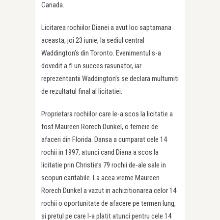
Canada.
Licitarea rochiilor Dianei a avut loc saptamana
aceasta, joi 23 iunie, la sediul central
Waddington’s din Toronto. Evenimentul s-a
dovedit a fi un succes rasunator, iar
reprezentantii Waddington’s se declara multumiti
de rezultatul final al licitatiei.
Proprietara rochiilor care le-a scos la licitatie a
fost Maureen Rorech Dunkel, o femeie de
afaceri din Florida. Dansa a cumparat cele 14
rochii in 1997, atunci cand Diana a scos la
licitatie prin Christie’s 79 rochii de-ale sale in
scopuri caritabile. La acea vreme Maureen
Rorech Dunkel a vazut in achizitionarea celor 14
rochii o oportunitate de afacere pe termen lung,
si pretul pe care l-a platit atunci pentru cele 14