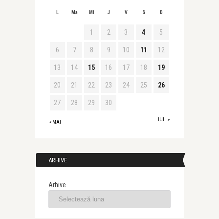
L
Ma
Mi
J
V
S
D
1
2
3
4
5
6
7
8
9
10
11
12
13
14
15
16
17
18
19
20
21
22
23
24
25
26
27
28
29
30
IUL. »
« MAI
ARHIVE
Arhive