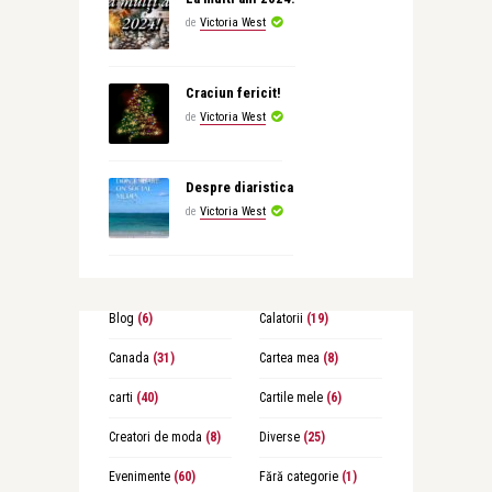
de
Victoria West
Craciun fericit!
de
Victoria West
Despre diaristica
de
Victoria West
Blog
(6)
Calatorii
(19)
Canada
(31)
Cartea mea
(8)
carti
(40)
Cartile mele
(6)
Creatori de moda
(8)
Diverse
(25)
Evenimente
(60)
Fără categorie
(1)