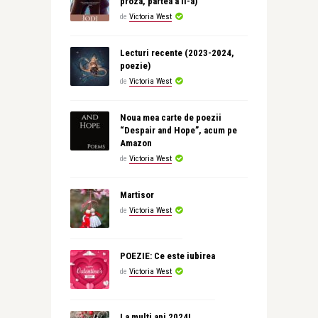
proza, partea a II-a)
de
Victoria West
Lecturi recente (2023-2024,
poezie)
de
Victoria West
Noua mea carte de poezii
“Despair and Hope”, acum pe
Amazon
de
Victoria West
Martisor
de
Victoria West
POEZIE: Ce este iubirea
de
Victoria West
La multi ani 2024!