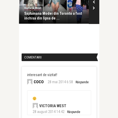
Victoria West
Victoria West
 a fost
Expozitie aviatica la Bowmanville
Calatorii pr
Sainte Mari .
COMENTARII
interesant de vizitat!
COCO
28 mai 2014 6:58
Răspunde
VICTORIA WEST
28 august 2014 14:42
Răspunde