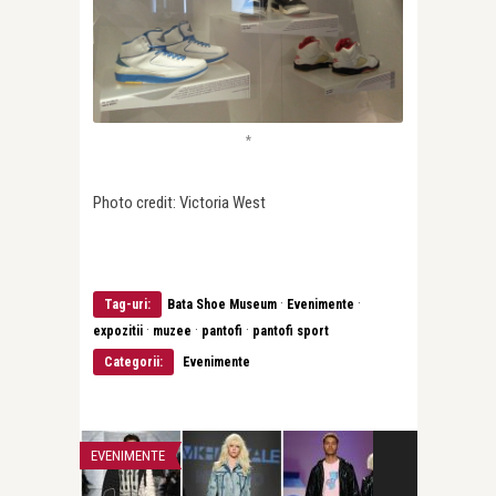
*
Photo credit: Victoria West
·
·
Tag-uri:
Bata Shoe Museum
Evenimente
·
·
·
expozitii
muzee
pantofi
pantofi sport
Categorii:
Evenimente
CANADA
CALATORII