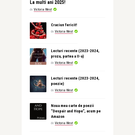
La multi ani 2025!
de
Victoria West
Craciun fericit!
de
Victoria West
Lecturi recente (2023-2024,
proza, partea a II-a)
de
Victoria West
Lecturi recente (2023-2024,
poezie)
de
Victoria West
Noua mea carte de poezii
“Despair and Hope”, acum pe
Amazon
de
Victoria West