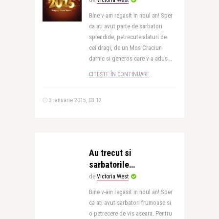
de
Victoria West
Bine v-am regasit in noul an! Sper
ca ati avut parte de sarbatori
splendide, petrecute alaturi de
cei dragi, de un Mos Craciun
darnic si generos care v-a adus ..
CITEȘTE ÎN CONTINUARE
3 ianuarie 2015, 03:12
Au trecut si
sarbatorile…
de
Victoria West
Bine v-am regasit in noul an! Sper
ca ati avut sarbatori frumoase si
o petrecere de vis aseara. Pentru