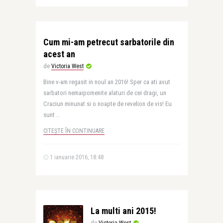
Cum mi-am petrecut sarbatorile din
acest an
de
Victoria West
Bine v-am regasit in noul an 2016! Sper ca ati avut
sarbatori nemaipomenite alaturi de cei dragi, un
Craciun minunat si o noapte de revelion de vis! Eu
sunt ..
CITEȘTE ÎN CONTINUARE
1 ianuarie 2016, 18:48
La multi ani 2015!