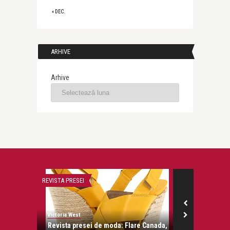
« DEC.
ARHIVE
Arhive
REVISTA PRESEI
FILME
Victoria West
Victoria West
e Canada,
Revista presei de moda: Flare Canada,
Sex a