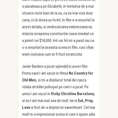
o pacaleasca pe Elizabeth, in tentativa de a mai
stoarce niste bani de la ea, ca nu mai voia doar
casa, ci isi dorea un hotel. In film s-a renuntat la
acest detaliu, si vindecatoarea indoneziana nu
intarzie inceperea constructiei casei imediat ce
a primit cei $18,000. Intr-un fel mi-a parut rau ca
s-a renuntat la aceasta scena in film, caci chiar
eram curioasa cum ar fi fost ecranizata.
Javier Bardem a jucat splendid in acest film.
Prima oara l-am vazut in filmul
No Country for
Old Men,
si mi-a displacut total din cauza
rolului de killer psihopat pe care l-a jucat. Pe
urma l-am vazut in
Vicky Christina Barcelona,
si nu l-am mai urat asa de mult. Iar in
Eat, Pray,
Love
a fost de-a dreptul un sweetheart. Cel mai
mult m-a impresionat scena in care ii spune adio