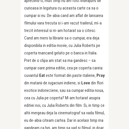
apreciind-o, mult timp nu am fost indeajuns de
curioasa in legatura cu aceasta carte ca sa o
cumpar si eu. De-abia cand am aflat de lansarea
filmului vara trecuta si i-am vazut trailerul, mi-a
trezit interesul si m-am hotarat sa o citesc.
Cand am mers la librarie sa o cumpar, era deja
disponibila in editia movie, cu Julia Roberts pe
coperta mancand gelato pe o banca in Italia.
Pret de o clipa am stat sa ma gandesc – sa
cumpar oare prima editie, cea pe coperta careia
cuvantul
Eat
este format din paste italiene,
Pray
din matanii de rugaciuni indiene, si
Love
din flori
exotice indoneziene, sau sa cumpar editia noua,
cea cu Julia pe coperta? M-am hotarat asupra
editiei noi, cu Julia Roberts din film. Si, in timp ce
altii mergeau deja la cinematograf sa vada filmul,
eu de-abia citeam cartea. Dar in acelasi timp ma
gandeam ca hei, am timp sa vad si filmul, in doar