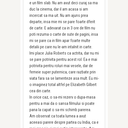
e un film slab. Nu am avut deci curaj sa ma
duc la cinema, dar il am acasa si am
incercat sa ma uit. Nu am ajuns prea
departe, insa mie mi se pare foarte dferit
de carte. E adevarat ca in 3 ore de film nu
poti rezuma o carte de sute de pagini, insa
mi se pare ca in film apar foarte multe
detalii pe care nu le-am intalnit in carte.
Imi place Julia Roberts ca actrita, dar nu mi
se pare potrivita pentru acest rol. Ea e mai
potrivita pentru roluri mai vesele, dar de
femeie super puternica, care razbate prin
viata fara sa se lamenteze asa mult. Eu mi-
o imaginez total altfel pe Elizabeth Gilbert
cea din carte.
In orice caz, o sa-mi rezerv o dupa-masa
pentru a mai da o sansa filmului si poate
pana la capat o sa-mi schimb parerea.
Am observat ca toata lumea a avut
aceeasi parere despre partea cu India, ca e