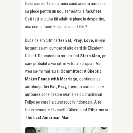
fiului sau de 19 ani atunci cand acesta urmeaza
sa plece pentru un nou semestru la facultate.
Cati tati isi pupa fiii adulti si plang la despartire,
asa cum a facut Felipe in acest film?
Dupa ce am citit cartea
Eat, Pray, Love,
m-am
hotarat sa-mi cumpar si alte carti de Elizabeth
Gilbert. Deocamdata mi-am luat
Stern Men,
pe
care probabil o voi citi in viitorul apropiat. As
vrea sa-mi mai iau si
Committed: A Skeptic
Makes Peace with Marriage,
continuariea
autobiografiei
Eat, Pray, Love;
o carte in care
autoarea scrie despre relatia sa cu brazilianul
Felipe pe care l-a cunoscut in Indonezia. Alte
titluri semnate Elizabeth Gilbert sunt
Pilgrims
si
The Last American Man.