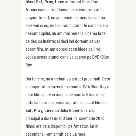
filmul
Eat, Pray, Love
in format Blue-Ray.
Atunci cand a fost lansat in cinematorgrafe in
august trecut, nu am reusit sa merg la cinema
sa-l vad si eu, desi mi-as fi dorit. De cand mi s-a
nascut copilul, nu am mai mers la cinema la fel
de des ca inainte; si desi imi doream sa vad
acest film, m-am consolat cu ideea ca il voi
vedea acasa atunci cand va aparea pe DVD/Blue-
Ray.
Din fericire, nu a trebuit sa astept prea mult. Desi
in majoritatea cazurilor varianta DVD/Blue-Ray a
unui film apare in magazine cam la 6 luni de la
data lansarii in cinematorgrafe, in cazul filmului
Eat, Pray, Love
cu Julia Roberts in rolul
principal a durat doar 3 luni. In noiembrie 2010
filmul era deja disponibil pe Amazon, iar in
decembrie l-am primit de ziua mea.