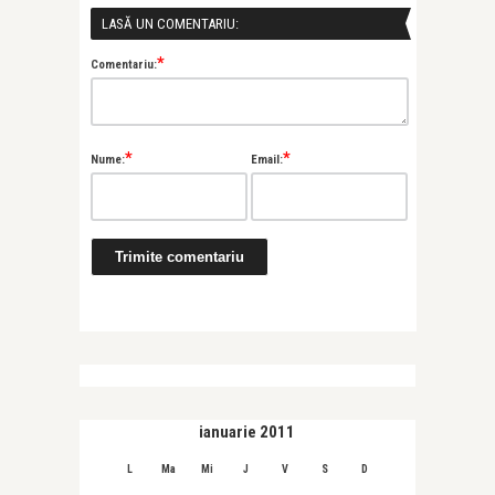
LASĂ UN COMENTARIU:
*
Comentariu:
*
*
Nume:
Email:
ianuarie 2011
L
Ma
Mi
J
V
S
D