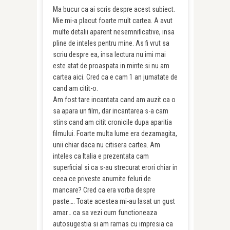
Ma bucur ca ai scris despre acest subiect.
Mie mi-a placut foarte mult cartea. A avut
multe detalii aparent nesemnificative, insa
pline de inteles pentru mine. As fi vrut sa
scriu despre ea, insa lectura nu imi mai
este atat de proaspata in minte si nu am
cartea aici. Cred ca e cam 1 an jumatate de
cand am citit-o.
Am fost tare incantata cand am auzit ca o
sa apara un film, dar incantarea s-a cam
stins cand am citit cronicile dupa aparitia
filmului. Foarte multa lume era dezamagita,
unii chiar daca nu citisera cartea. Am
inteles ca Italia e prezentata cam
superficial si ca s-au strecurat erori chiar in
ceea ce priveste anumite feluri de
mancare? Cred ca era vorba despre
paste…. Toate acestea mi-au lasat un gust
amar… ca sa vezi cum functioneaza
autosugestia si am ramas cu impresia ca