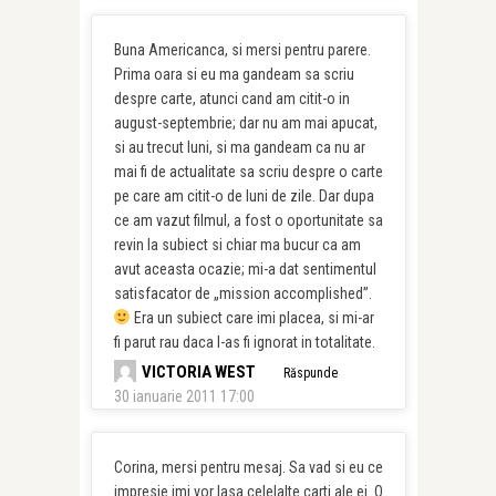
Buna Americanca, si mersi pentru parere.
Prima oara si eu ma gandeam sa scriu
despre carte, atunci cand am citit-o in
august-septembrie; dar nu am mai apucat,
si au trecut luni, si ma gandeam ca nu ar
mai fi de actualitate sa scriu despre o carte
pe care am citit-o de luni de zile. Dar dupa
ce am vazut filmul, a fost o oportunitate sa
revin la subiect si chiar ma bucur ca am
avut aceasta ocazie; mi-a dat sentimentul
satisfacator de „mission accomplished”.
Era un subiect care imi placea, si mi-ar
fi parut rau daca l-as fi ignorat in totalitate.
VICTORIA WEST
Răspunde
30 ianuarie 2011 17:00
Corina, mersi pentru mesaj. Sa vad si eu ce
impresie imi vor lasa celelalte carti ale ei. O