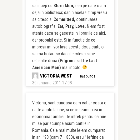
sa incep cu
Stern Men,
cea pe care o am
deja in biblioteca; dar in acelasi timp vreau
sa citesc si
Committed,
continuarea
autobiografiei
Eat, Pray, Love.
N-am fost
atenta daca se gaseste in librariile de aici,
dar probabil este. Si in functie de ce
impresii imi vor lasa aceste doua carti, o
sa ma hotarasc daca le citesc si pe
celelalte doua
(Pilgrims
si
The Last
American Man)
mai incolo.
VICTORIA WEST
Răspunde
30 ianuarie 2011 17:08
Victoria, sant curioasa cam cat ar costa o
carte acolo la tine, si ce inseamna ea in
economia familiei. Te intreb pentru ca mie
mi se par scumpe acum cartile in
Romania. Cele mai multe le-am cumparat
in anii ’90 (cam 7 – 800), erau ” ieftine ca