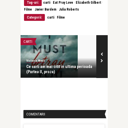
·
·
·
Tag-uri:
carti
Eat Pray Love
Elizabeth Gilbert
·
·
Filme
Javier Bardem
Julia Roberts
·
Categorii:
carti
Filme
CARTI
CARTI
Victoria West
Victoria West
roza,
Ce carti am mai citit in ultima perioada
Ce carti am ma
(Partea II, proza)
(Partea I, po
COMENTARII