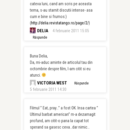
cateva luni, cand am scris pe aceasta
tema, s-au starnit discutii intense- asa
cum e bine si frumos:)
(
http://delia.revistatango.ro/page/2/
)
DELIA
4 februarie 2011 15:05
Răspunde
Buna Delia,
Da, mi-aduc aminte de articolul tau din
octombrie despre film, l-am citit si eu
atunci.
VICTORIA WEST
Răspunde
5 februarie 2011 14:30
Filmul ” Eat, pray…” a fost OK. Insa cartea ”
Ultimul barbat american” m-a dezamagit
profund, am citit-o pana la capat tot
sperand sa gasesc ceva…dar nimic…