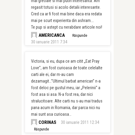
mai greoaie si mai putin interesanta. Am
regasit totusi si acolo detalii interesante.
Cred ca ar fi fost mai bine daca era redata
mai pe scurt experienta din ashram….
Te pup si astept cu nerabdare articole noi!
AMERICANCA
Răspunde
30 ianuarie 2011 7:34
Victoria, si eu, dupa ce am citit „Eat Pray
Love”, am fost curioasa de toate celelalte
carti ale ei, dar m-au cam
dezamagit…”Ultimul barbat american” n-a
fost deloc pe gustul meu, iar „Pelerinii” a
fost asa si asa. N-a fost rea, dar nici
stralucitoare. Alte carti nu s-au mai tradus
pana acum in Romania, dar parca nici nu
mai sunt asa curioasa…
CORINAS
30 ianuarie 2011 12:34
Răspunde