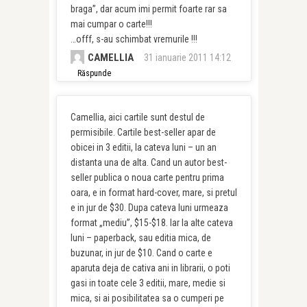
braga”, dar acum imi permit foarte rar sa
mai cumpar o carte!!!
…offf, s-au schimbat vremurile !!!
CAMELLIA
31 ianuarie 2011 14:12
Răspunde
Camellia, aici cartile sunt destul de
permisibile. Cartile best-seller apar de
obicei in 3 editii, la cateva luni – un an
distanta una de alta. Cand un autor best-
seller publica o noua carte pentru prima
oara, e in format hard-cover, mare, si pretul
e in jur de $30. Dupa cateva luni urmeaza
format „mediu”, $15-$18. Iar la alte cateva
luni – paperback, sau editia mica, de
buzunar, in jur de $10. Cand o carte e
aparuta deja de cativa ani in librarii, o poti
gasi in toate cele 3 editii, mare, medie si
mica, si ai posibilitatea sa o cumperi pe