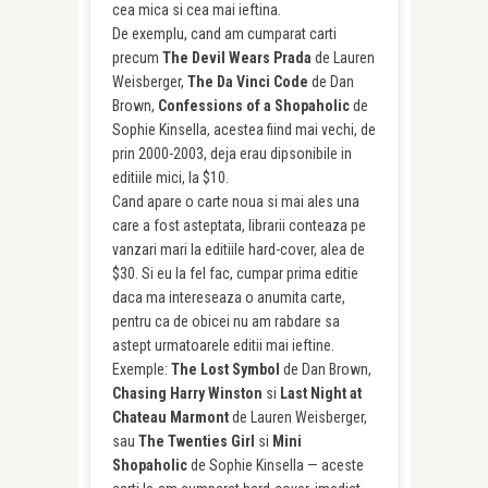
cea mica si cea mai ieftina.
De exemplu, cand am cumparat carti
precum
The Devil Wears Prada
de Lauren
Weisberger,
The Da Vinci Code
de Dan
Brown,
Confessions of a Shopaholic
de
Sophie Kinsella, acestea fiind mai vechi, de
prin 2000-2003, deja erau dipsonibile in
editiile mici, la $10.
Cand apare o carte noua si mai ales una
care a fost asteptata, librarii conteaza pe
vanzari mari la editiile hard-cover, alea de
$30. Si eu la fel fac, cumpar prima editie
daca ma intereseaza o anumita carte,
pentru ca de obicei nu am rabdare sa
astept urmatoarele editii mai ieftine.
Exemple:
The Lost Symbol
de Dan Brown,
Chasing Harry Winston
si
Last Night at
Chateau Marmont
de Lauren Weisberger,
sau
The Twenties Girl
si
Mini
Shopaholic
de Sophie Kinsella — aceste