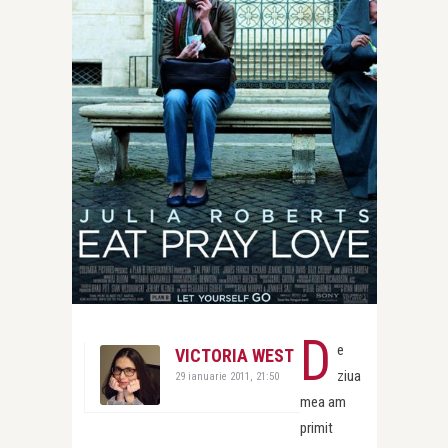
D
e
VICTORIA WEST
ziua
29 ianuarie 2011, 21:50
mea am
primit