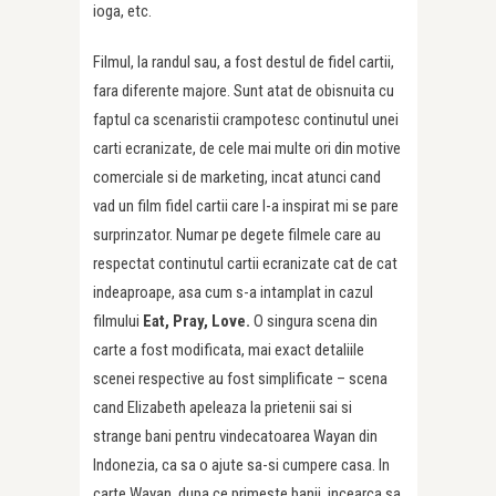
ioga, etc.
Filmul, la randul sau, a fost destul de fidel cartii,
fara diferente majore. Sunt atat de obisnuita cu
faptul ca scenaristii crampotesc continutul unei
carti ecranizate, de cele mai multe ori din motive
comerciale si de marketing, incat atunci cand
vad un film fidel cartii care l-a inspirat mi se pare
surprinzator. Numar pe degete filmele care au
respectat continutul cartii ecranizate cat de cat
indeaproape, asa cum s-a intamplat in cazul
filmului
Eat, Pray, Love.
O singura scena din
carte a fost modificata, mai exact detaliile
scenei respective au fost simplificate – scena
cand Elizabeth apeleaza la prietenii sai si
strange bani pentru vindecatoarea Wayan din
Indonezia, ca sa o ajute sa-si cumpere casa. In
carte Wayan, dupa ce primeste banii, incearca sa