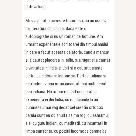
cateva luni.
Mi s-a parut o poveste frumoasa, cu un usor iz
de literatura chic, chiar daca este o
autobiografie si nu un roman de fictiune. Am
urmarit experientele scriitoarei din timpul anului
in care a facut aceasta calatorie, cand a mancat
si a cautat placerea in Italia, s-a rugat si a cautat
divinitatea in India, a iubit si a cautat balanta
dintre cele doua in Indonezia. Partea italiana si
cea indoneziana m-au incantat mai mult decat
cea indiana. Nu m-am regasit neaparat in
experienta ei din India, cu rugaciunile la un
dumnezeu mai vag decat cel crestin ortodox
caruia sunt eu obisnuita sa ma rog; cu ashramul
ala, cu guru indieni, cu meditatii, cu incantatii in
limba sanscrita, cu pozitii incomode demne de