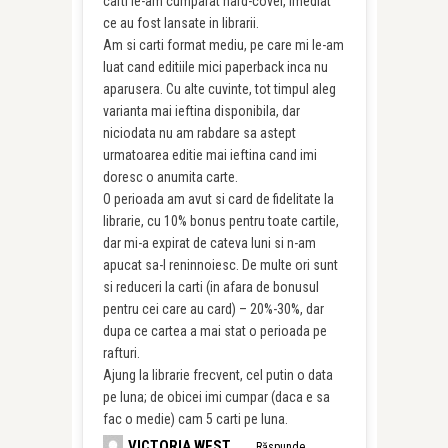
carti le-am cumparat hard-cover, imediat
ce au fost lansate in librarii.
Am si carti format mediu, pe care mi le-am
luat cand editiile mici paperback inca nu
aparusera. Cu alte cuvinte, tot timpul aleg
varianta mai ieftina disponibila, dar
niciodata nu am rabdare sa astept
urmatoarea editie mai ieftina cand imi
doresc o anumita carte.
O perioada am avut si card de fidelitate la
librarie, cu 10% bonus pentru toate cartile,
dar mi-a expirat de cateva luni si n-am
apucat sa-l reninnoiesc. De multe ori sunt
si reduceri la carti (in afara de bonusul
pentru cei care au card) – 20%-30%, dar
dupa ce cartea a mai stat o perioada pe
rafturi.
Ajung la librarie frecvent, cel putin o data
pe luna; de obicei imi cumpar (daca e sa
fac o medie) cam 5 carti pe luna.
VICTORIA WEST
Răspunde