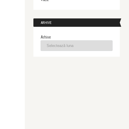
« NOV.
ARHIVE
Arhive