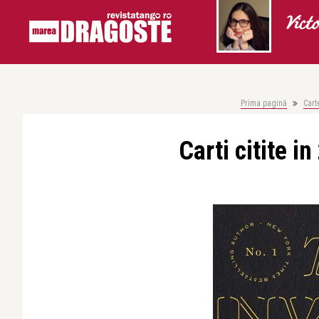
Vict
Prima pagină
Cart
Carti citite in