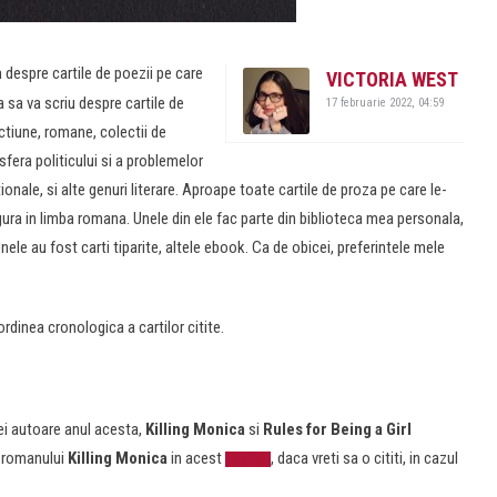
espre cartile de poezii pe care
VICTORIA WEST
ea sa va scriu despre cartile de
17 februarie 2022, 04:59
ictiune, romane, colectii de
 sfera politicului si a problemelor
ionale, si alte genuri literare. Aproape toate cartile de proza pe care le-
gura in limba romana. Unele din ele fac parte din biblioteca mea personala,
nele au fost carti tiparite, altele ebook. Ca de obicei, preferintele mele
 ordinea cronologica a cartilor citite.
i autoare anul acesta,
Killing Monica
si
Rules for Being a Girl
a romanului
Killing Monica
in acest
, daca vreti sa o cititi, in cazul
articol