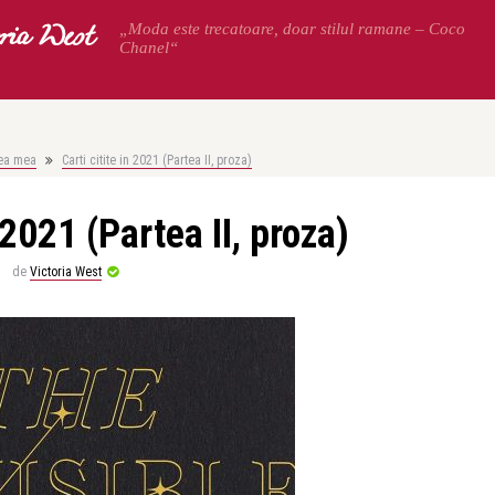
oria West
„Moda este trecatoare, doar stilul ramane – Coco
Chanel“
ea mea
Carti citite in 2021 (Partea II, proza)
 2021 (Partea II, proza)
de
Victoria West