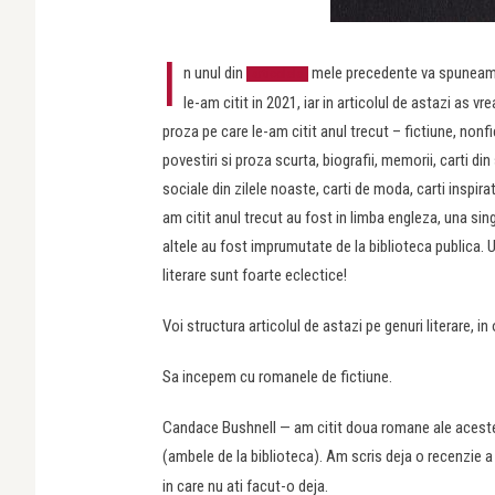
I
n unul din
mele precedente va spuneam d
articolele
le-am citit in 2021, iar in articolul de astazi as vr
proza pe care le-am citit anul trecut – fictiune, nonf
povestiri si proza scurta, biografii, memorii, carti din
sociale din zilele noaste, carti de moda, carti inspirat
am citit anul trecut au fost in limba engleza, una sin
altele au fost imprumutate de la biblioteca publica. U
literare sunt foarte eclectice!
Voi structura articolul de astazi pe genuri literare, in
Sa incepem cu romanele de fictiune.
Candace Bushnell — am citit doua romane ale aceste
(ambele de la biblioteca). Am scris deja o recenzie 
in care nu ati facut-o deja.