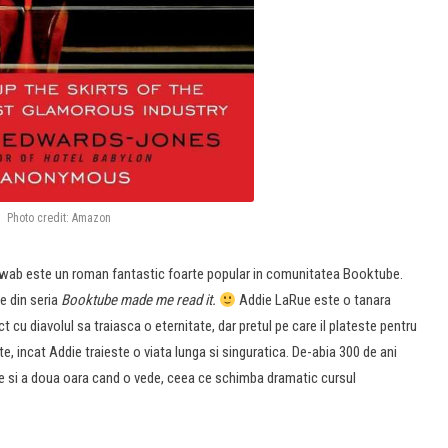
Photo credit: Amazon
wab este un roman fantastic foarte popular in comunitatea Booktube.
e din seria
Booktube made me read it.
Addie LaRue este o tanara
t cu diavolul sa traiasca o eternitate, dar pretul pe care il plateste pentru
e, incat Addie traieste o viata lunga si singuratica. De-abia 300 de ani
nte si a doua oara cand o vede, ceea ce schimba dramatic cursul