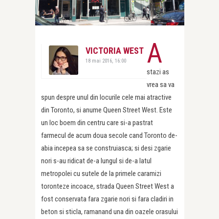
A
VICTORIA WEST
18 mai 2016, 16:00
stazi as
vrea sa va
spun despre unul din locurile cele mai atractive
din Toronto, si anume Queen Street West. Este
un loc boem din centru care si-a pastrat
farmecul de acum doua secole cand Toronto de-
abia incepea sa se construiasca; si desi zgarie
nori s-au ridicat de-a lungul si de-a latul
metropolei cu sutele de la primele caramizi
toronteze incoace, strada Queen Street West a
fost conservata fara zgarie nori si fara cladiri in
beton si sticla, ramanand una din oazele orasului