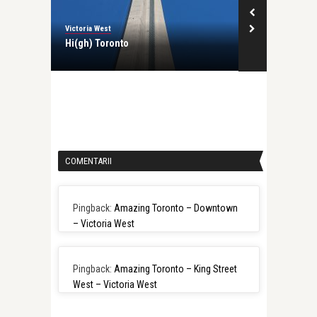
Victoria West
Victoria West
nada
Hi(gh) Toronto
O zi de vara 
COMENTARII
Pingback:
Amazing Toronto – Downtown
– Victoria West
Pingback:
Amazing Toronto – King Street
West – Victoria West