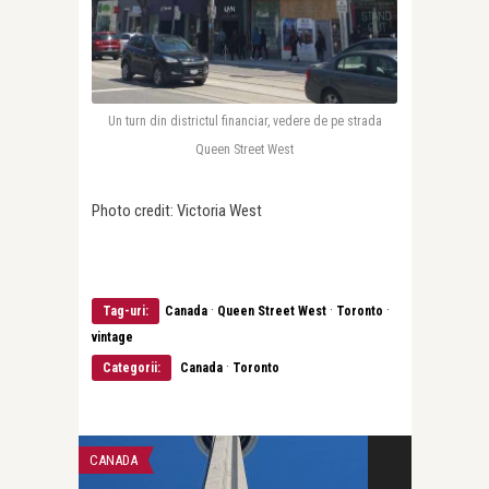
Un turn din districtul financiar, vedere de pe strada
Queen Street West
Photo credit: Victoria West
·
·
·
Tag-uri:
Canada
Queen Street West
Toronto
vintage
·
Categorii:
Canada
Toronto
CANADA
CALATORII