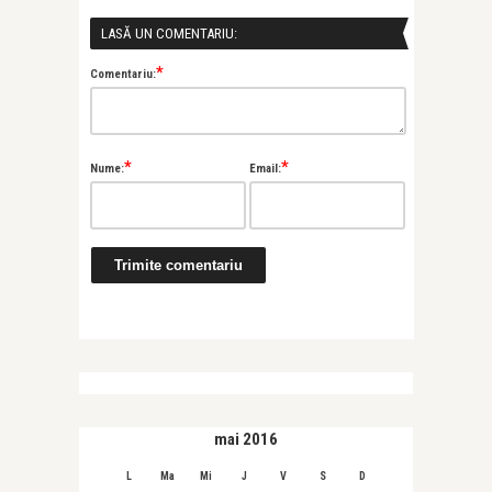
LASĂ UN COMENTARIU:
*
Comentariu:
*
*
Nume:
Email:
mai 2016
L
Ma
Mi
J
V
S
D