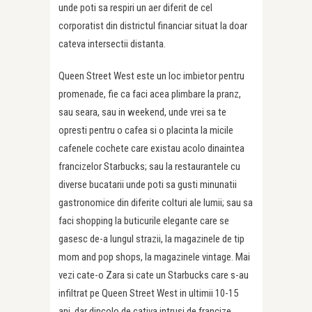
unde poti sa respiri un aer diferit de cel
corporatist din districtul financiar situat la doar
cateva intersectii distanta.
Queen Street West este un loc imbietor pentru
promenade, fie ca faci acea plimbare la pranz,
sau seara, sau in weekend, unde vrei sa te
opresti pentru o cafea si o placinta la micile
cafenele cochete care existau acolo dinaintea
francizelor Starbucks; sau la restaurantele cu
diverse bucatarii unde poti sa gusti minunatii
gastronomice din diferite colturi ale lumii; sau sa
faci shopping la buticurile elegante care se
gasesc de-a lungul strazii, la magazinele de tip
mom and pop shops, la magazinele vintage. Mai
vezi cate-o Zara si cate un Starbucks care s-au
infiltrat pe Queen Street West in ultimii 10-15
ani, dar dincolo de cativa intrusi de francize