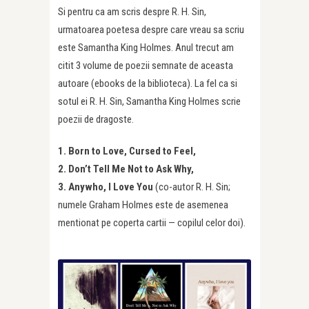
Si pentru ca am scris despre R. H. Sin,
urmatoarea poetesa despre care vreau sa scriu
este Samantha King Holmes. Anul trecut am
citit 3 volume de poezii semnate de aceasta
autoare (ebooks de la biblioteca). La fel ca si
sotul ei R. H. Sin, Samantha King Holmes scrie
poezii de dragoste.
1. Born to Love, Cursed to Feel,
2. Don’t Tell Me Not to Ask Why,
3. Anywho, I Love You
(co-autor R. H. Sin;
numele Graham Holmes este de asemenea
mentionat pe coperta cartii — copilul celor doi).