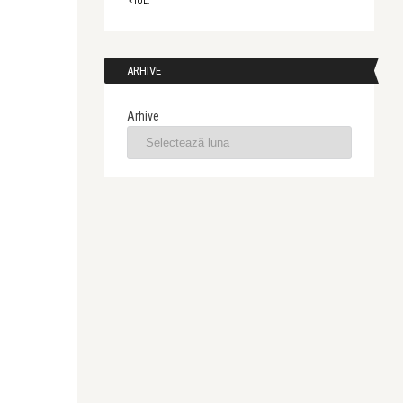
« IUL.
ARHIVE
Arhive