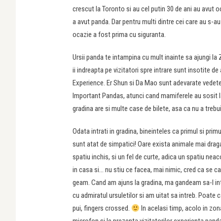
crescut la Toronto si au cel putin 30 de ani au avut 
a avut panda. Dar pentru multi dintre cei care au s-a
ocazie a fost prima cu siguranta.
Ursii panda te intampina cu mult inainte sa ajungi la
ii indreapta pe vizitatori spre intrare sunt insotite d
Experience. Er Shun si Da Mao sunt adevarate vedete 
Important Pandas, atunci cand mamiferele au sosit la To
gradina are si multe case de bilete, asa ca nu a treb
Odata intrati in gradina, bineinteles ca primul si pri
sunt atat de simpatici! Oare exista animale mai draga
spatiu inchis, si un fel de curte, adica un spatiu nea
in casa si… nu stiu ce facea, mai nimic, cred ca se c
geam. Cand am ajuns la gradina, ma gandeam sa-l int
cu admiratul ursuletilor si am uitat sa intreb. Poate 
pui, fingers crossed.
In acelasi timp, acolo in zona