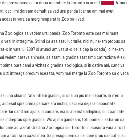
e despre sosirea celor doua mamifere la Toronto in acest
. Atunci
articol
ti, caci imi doream demult sa vad ursi panda (dar nu am mai avut
 aceasta vara sa merg neaparat la Zoo sa-i vad.
ina Zoologica sa vedem ursi panda. Zoo Toronto este cea mai mare
 o vezi in intregime. Stiind ca asa stau lucrurile, nici nu ne-am propus sa
t-o in vara lui 2007 si atunci am vazut-o de la cap la coada), ci ne-am
mai vedem cateva animale, sa stam la gradina atat timp cat rezista Alex,
 prima oara cand a vizitat o gradina zoologica, si in cativa ani, cand va
 de o zi intreaga precum aceasta, vom mai merge la Zoo Toronto sa o vada
una chiar in fata intrarii gradinii, si una un pic mai departe, la vreo 5
 accesul spre prima parcare era inchis, caci era deja la capacitate
re. Iar cand am ajuns in parcare, era si aceasta arhiplina, cu doar cate
re se indreptau spre gradina. Wow, ma gandeam, toti oamenii astia vin sa
or care au vizitat Gradina Zoologica din Toronto in aceasta vara a fost
 cum a fost si in cazul meu. Sa presupunem ca cei care s-au nascut si au