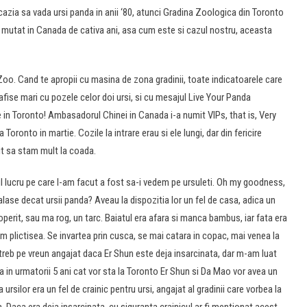
ocazia sa vada ursi panda in anii ‘80, atunci Gradina Zoologica din Toronto
u mutat in Canada de cativa ani, asa cum este si cazul nostru, aceasta
 Zoo. Cand te apropii cu masina de zona gradinii, toate indicatoarele care
e afise mari cu pozele celor doi ursi, si cu mesajul Live Your Panda
in Toronto! Ambasadorul Chinei in Canada i-a numit VIPs, that is, Very
ronto in martie. Cozile la intrare erau si ele lungi, dar din fericire
uit sa stam mult la coada.
mul lucru pe care l-am facut a fost sa-i vedem pe ursuleti. Oh my goodness,
lase decat ursii panda? Aveau la dispozitia lor un fel de casa, adica un
coperit, sau ma rog, un tarc. Baiatul era afara si manca bambus, iar fata era
am plictisea. Se invartea prin cusca, se mai catara in copac, mai venea la
reb pe vreun angajat daca Er Shun este deja insarcinata, dar m-am luat
ca in urmatorii 5 ani cat vor sta la Toronto Er Shun si Da Mao vor avea un
 ursilor era un fel de crainic pentru ursi, angajat al gradinii care vorbea la