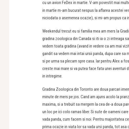
cu un avion FeDex in martie. V-am povestit mai mult
in martie m-am bucurat nespus la aflarea acestei ves
niciodata o asemenea ocazie), si mi-am propus ca in
Weekendul trecut eu si familia mea am mers la Grad
gradina zoologica din Canada si iti ia o zi intreaga sa
vedem toata gradina (avand in vedere ca am mai vizita
gandit sa vedem mai intai ursii panda, dupa care sa 
si pe urma sa plecam spre casa. Iar pentru Alex a fost
creste mai mare si va putea face fata unei aventuri
in intregime.
Gradina Zoologica din Toronto are doua parcari imense, 
minute de mers pe jos. Cand am ajuns acolo la pranz,
maxima, si a trebuit sa mergem la cea de-a doua parca
un loc pe ici colo ramas liber. Si sute de oameni ca
vada panda, cum facem si noi. Pentru majoritatea cel
prima ocazie in viata lor sa vada ursi panda, tot asa