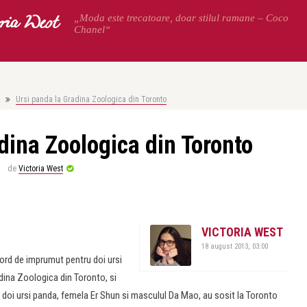
oria West
„Moda este trecatoare, doar stilul ramane – Coco
Chanel“
Ursi panda la Gradina Zoologica din Toronto
dina Zoologica din Toronto
de
Victoria West
VICTORIA WEST
18 august 2013, 03:00
rd de imprumut pentru doi ursi
dina Zoologica din Toronto, si
i doi ursi panda, femela Er Shun si masculul Da Mao, au sosit la Toronto