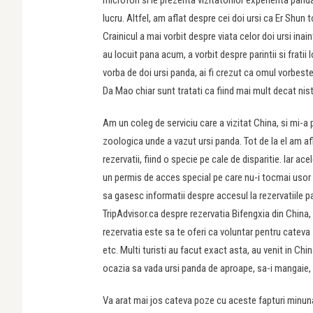
microfon si le prezenta vizitatorilor experienta panda
lucru. Altfel, am aflat despre cei doi ursi ca Er Shun 
Crainicul a mai vorbit despre viata celor doi ursi inai
au locuit pana acum, a vorbit despre parintii si fratii 
vorba de doi ursi panda, ai fi crezut ca omul vorbest
Da Mao chiar sunt tratati ca fiind mai mult decat nis
Am un coleg de serviciu care a vizitat China, si mi-a 
zoologica unde a vazut ursi panda. Tot de la el am afl
rezervatii, fiind o specie pe cale de disparitie. Iar ace
un permis de acces special pe care nu-i tocmai usor 
sa gasesc informatii despre accesul la rezervatiile pa
TripAdvisor.ca despre rezervatia Bifengxia din China, 
rezervatia este sa te oferi ca voluntar pentru cateva zi
etc. Multi turisti au facut exact asta, au venit in Chin
ocazia sa vada ursi panda de aproape, sa-i mangaie, sa
Va arat mai jos cateva poze cu aceste fapturi minuna