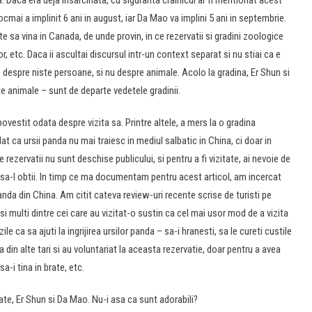
. Daca era deja insarcinata, cu siguranta crainicul ar fi mentionat acest
tocmai a implinit 6 ani in august, iar Da Mao va implini 5 ani in septembrie.
nte sa vina in Canada, de unde provin, in ce rezervatii si gradini zoologice
lor, etc. Daca ii ascultai discursul intr-un context separat si nu stiai ca e
e despre niste persoane, si nu despre animale. Acolo la gradina, Er Shun si
te animale – sunt de departe vedetele gradinii.
povestit odata despre vizita sa. Printre altele, a mers la o gradina
at ca ursii panda nu mai traiesc in mediul salbatic in China, ci doar in
le rezervatii nu sunt deschise publicului, si pentru a fi vizitate, ai nevoie de
sa-l obtii. In timp ce ma documentam pentru acest articol, am incercat
nda din China. Am citit cateva review-uri recente scrise de turisti pe
si multi dintre cei care au vizitat-o sustin ca cel mai usor mod de a vizita
le ca sa ajuti la ingrijirea ursilor panda – sa-i hranesti, sa le cureti custile
a din alte tari si au voluntariat la aceasta rezervatie, doar pentru a avea
-i tina in brate, etc.
te, Er Shun si Da Mao. Nu-i asa ca sunt adorabili?