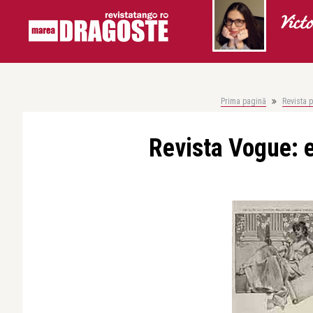
Vict
Prima pagină
Revista 
Revista Vogue: ed