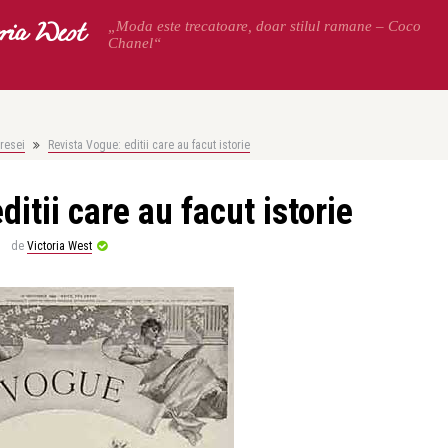
oria West
„Moda este trecatoare, doar stilul ramane – Coco
Chanel“
presei
Revista Vogue: editii care au facut istorie
itii care au facut istorie
de
Victoria West