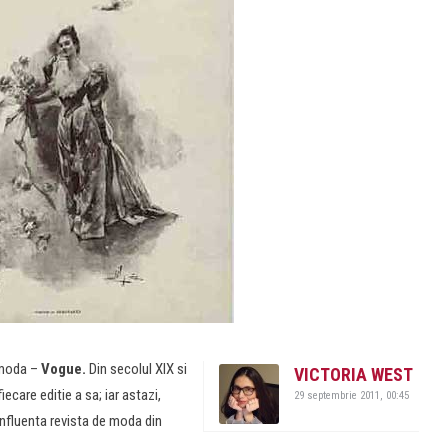
 moda –
Vogue.
Din secolul XIX si
VICTORIA WEST
care editie a sa; iar astazi,
29 septembrie 2011, 00:45
nfluenta revista de moda din