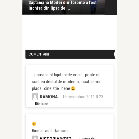
on
Saptamana Modei din Toronto a fost
Saptamana Mo
inchisa din lipsa de ...
2014
COMENTARII
…parca sunt bijuterii de copii….poate nu
sunt eu destul de moderna, incat sa-mi
placa…cine stie…hehe
RAMONA
15 noiembrie 2011 0:23
Răspunde
Bine ai venit Ramona.