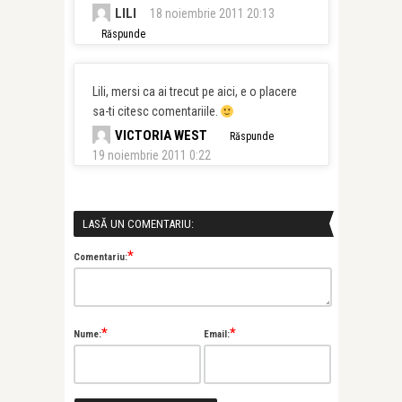
LILI
18 noiembrie 2011 20:13
Răspunde
Lili, mersi ca ai trecut pe aici, e o placere
sa-ti citesc comentariile.
VICTORIA WEST
Răspunde
19 noiembrie 2011 0:22
LASĂ UN COMENTARIU:
*
Comentariu:
*
*
Nume:
Email: