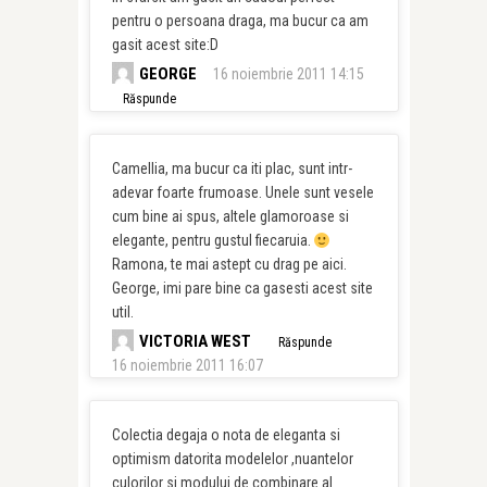
pentru o persoana draga, ma bucur ca am
gasit acest site:D
GEORGE
16 noiembrie 2011 14:15
Răspunde
Camellia, ma bucur ca iti plac, sunt intr-
adevar foarte frumoase. Unele sunt vesele
cum bine ai spus, altele glamoroase si
elegante, pentru gustul fiecaruia.
Ramona, te mai astept cu drag pe aici.
George, imi pare bine ca gasesti acest site
util.
VICTORIA WEST
Răspunde
16 noiembrie 2011 16:07
Colectia degaja o nota de eleganta si
optimism datorita modelelor ,nuantelor
culorilor si modului de combinare al