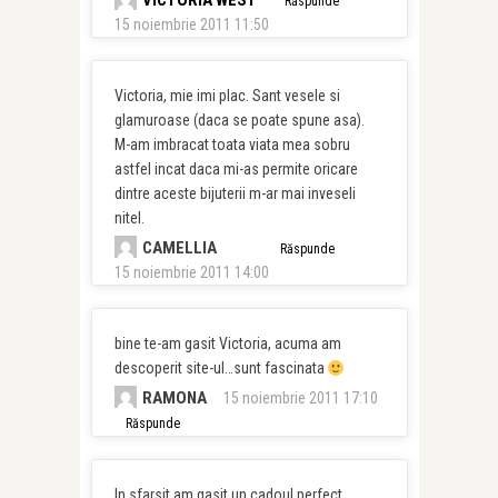
VICTORIA WEST
Răspunde
15 noiembrie 2011 11:50
Victoria, mie imi plac. Sant vesele si
glamuroase (daca se poate spune asa).
M-am imbracat toata viata mea sobru
astfel incat daca mi-as permite oricare
dintre aceste bijuterii m-ar mai inveseli
nitel.
CAMELLIA
Răspunde
15 noiembrie 2011 14:00
bine te-am gasit Victoria, acuma am
descoperit site-ul…sunt fascinata
RAMONA
15 noiembrie 2011 17:10
Răspunde
In sfarsit am gasit un cadoul perfect