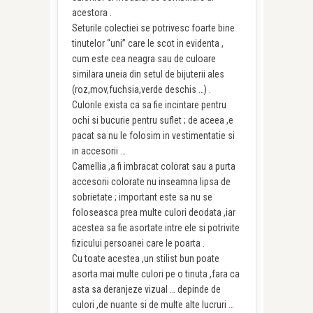
acestora .
Seturile colectiei se potrivesc foarte bine
tinutelor “uni” care le scot in evidenta ,
cum este cea neagra sau de culoare
similara uneia din setul de bijuterii ales
(roz,mov,fuchsia,verde deschis …) .
Culorile exista ca sa fie incintare pentru
ochi si bucurie pentru suflet ; de aceea ,e
pacat sa nu le folosim in vestimentatie si
in accesorii …
Camellia ,a fi imbracat colorat sau a purta
accesorii colorate nu inseamna lipsa de
sobrietate ; important este sa nu se
foloseasca prea multe culori deodata ,iar
acestea sa fie asortate intre ele si potrivite
fizicului persoanei care le poarta .
Cu toate acestea ,un stilist bun poate
asorta mai multe culori pe o tinuta ,fara ca
asta sa deranjeze vizual … depinde de
culori ,de nuante si de multe alte lucruri …