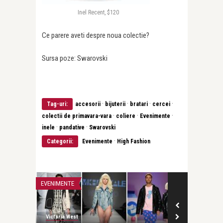
Inel Recent, $120
Ce parere aveti despre noua colectie?
Sursa poze: Swarovski
·
·
·
·
Tag-uri:
accesorii
bijuterii
bratari
cercei
·
·
·
colectii de primavara-vara
coliere
Evenimente
·
·
inele
pandative
Swarovski
·
Categorii:
Evenimente
High Fashion
EVENIMENTE
EVENIMENTE
Victoria West
Victoria West