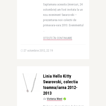
Saptamana aceasta (miercuri, 24
octombrie) am fost invitata la un
nou eveniment Swarovski –
prezentarea noii colectii de
primavara-vara 2013. Evenimentul
..
CITEȘTE ÎN CONTINUARE
27 octombrie 2012, 22:19
Linia Hello Kitty
Swarovski, colectia
toamna/iarna 2012-
2013
de
Victoria West