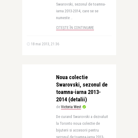
Swarovski, sezonul de toamna-
iarna 2013-2014, care se se
numeste ..
CITEȘTE ÎN CONTINUARE
18 mai 2013, 21:36
Noua colectie
Swarovski, sezonul de
toamna-iarna 2013-
2014 (detalii)
de
Victoria West
De curand Swarovski a dezvaluit
la Toronto noua colectie de
bijuterii si accesorii pentru
sezonul de toamna-iarna 2013-