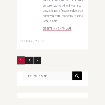
Pe langa clasicele linii de bijuterii
cu care Swarovski ne incanta cu
ocazia lansarii fiecarei colectii de
primavara-vara, respectiv toamna-
iarna, o linie ..
CITEȘTE ÎN CONTINUARE
8 iulie 2012, 01:05
1
2
»