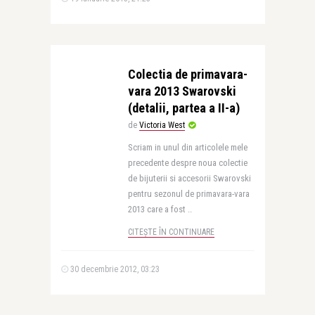
Colectia de primavara-
vara 2013 Swarovski
(detalii, partea a II-a)
de
Victoria West
Scriam in unul din articolele mele
precedente despre noua colectie
de bijuterii si accesorii Swarovski
pentru sezonul de primavara-vara
2013 care a fost ..
CITEȘTE ÎN CONTINUARE
30 decembrie 2012, 03:23