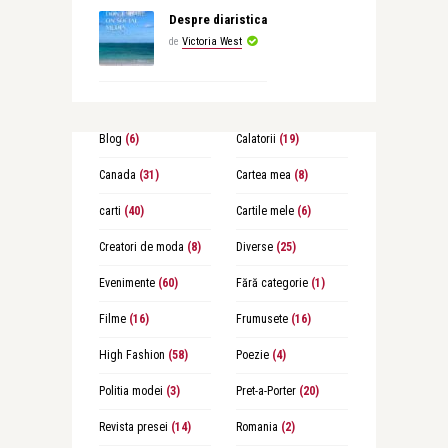
Despre diaristica
de
Victoria West
Blog
(6)
Calatorii
(19)
Canada
(31)
Cartea mea
(8)
carti
(40)
Cartile mele
(6)
Creatori de moda
(8)
Diverse
(25)
Evenimente
(60)
Fără categorie
(1)
Filme
(16)
Frumusete
(16)
High Fashion
(58)
Poezie
(4)
Politia modei
(3)
Pret-a-Porter
(20)
Revista presei
(14)
Romania
(2)