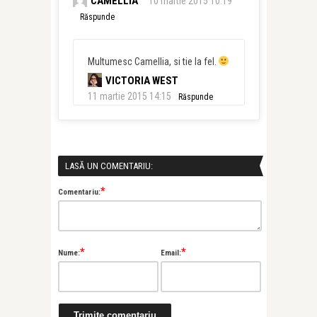
CAMELLIA
10 martie 2015 10:19
Răspunde
Multumesc Camellia, si tie la fel.
VICTORIA WEST
11 martie 2015 14:15
Răspunde
LASĂ UN COMENTARIU:
*
Comentariu:
*
*
Nume:
Email: