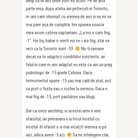
alegi sa vii aici unde sunt eu acum. Pe de alta
parte insa, dupa atatia ani petrecuti in Toronto,
m-am cam obisnuit cu vremea de aici si nu mi se
mai pare asa de cumplita. Imi spunea soacra
mea acum cateva saptamani: „La noi e cam frig,
-1”. Ha-ha, habar n-aveti voi ce-i aia frig, stai sa
vezi ca la Toronto sunt -33.
Nu-ti ramane
decat sa te adaptezi conditiilor existente, iar
felul in care m-am adaptat eu este ca am un prag
psihologic de -15 grade Celsius. Daca
termometrul spune -15 sau mai cald de atat, pot
sa port o fusta sau o rochie la serviciu. Daca e
mai frig de -15, port pantaloni sau blugi.
Dar ca orice anotimp, si acestei ierni ii vine
sfarsitul, iar primavara ii ia locul incetul cu
incetul. In sfarsit s-a mai incalzit vremea si pe
aici, adica avem -5 azi.
Sa ne intelegem clar,