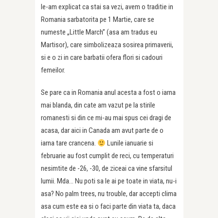
le-am explicat ca stai sa vezi, avem o traditie in
Romania sarbatorita pe 1 Martie, care se
numeste „Little March” (asa am tradus eu
Martisor), care simbolizeaza sosirea primaverii,
si e o zi in care barbatii ofera flori si cadouri
femeilor.
Se pare ca in Romania anul acesta a fost o iarna
mai blanda, din cate am vazut pe la stirile
romanesti si din ce mi-au mai spus cei dragi de
acasa, dar aici in Canada am avut parte de o
iarna tare crancena.
Lunile ianuarie si
februarie au fost cumplit de reci, cu temperaturi
nesimtite de -26, -30, de ziceai ca vine sfarsitul
lumii. Mda… Nu poti sa le ai pe toate in viata, nu-i
asa? No palm trees, nu trouble, dar accepti clima
asa cum este ea si o faci parte din viata ta, daca