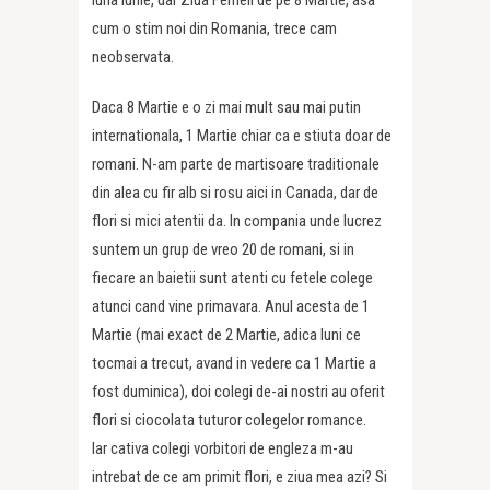
luna iunie, dar Ziua Femeii de pe 8 Martie, asa
cum o stim noi din Romania, trece cam
neobservata.
Daca 8 Martie e o zi mai mult sau mai putin
internationala, 1 Martie chiar ca e stiuta doar de
romani. N-am parte de martisoare traditionale
din alea cu fir alb si rosu aici in Canada, dar de
flori si mici atentii da. In compania unde lucrez
suntem un grup de vreo 20 de romani, si in
fiecare an baietii sunt atenti cu fetele colege
atunci cand vine primavara. Anul acesta de 1
Martie (mai exact de 2 Martie, adica luni ce
tocmai a trecut, avand in vedere ca 1 Martie a
fost duminica), doi colegi de-ai nostri au oferit
flori si ciocolata tuturor colegelor romance.
Iar cativa colegi vorbitori de engleza m-au
intrebat de ce am primit flori, e ziua mea azi? Si