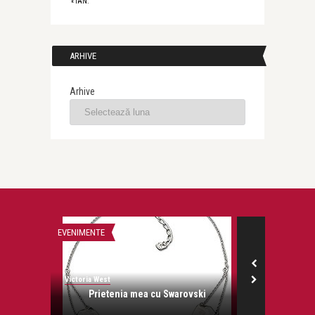
« IAN.
ARHIVE
Arhive
Victoria West
Prezentar
Heart Tr
EVENIMENTE
EVENIMENTE
Victoria West
-iarna
Prietenia mea cu Swarovski