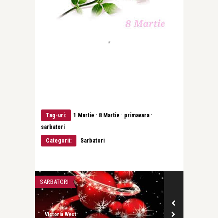
*
·
·
·
Tag-uri:
1 Martie
8 Martie
primavara
sarbatori
Categorii:
Sarbatori
SARBATORI
SARBATORI
Victoria West
Victoria West