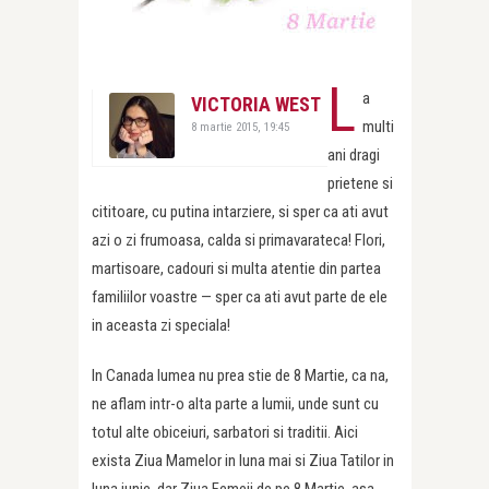
L
a
VICTORIA WEST
multi
8 martie 2015, 19:45
ani dragi
prietene si
cititoare, cu putina intarziere, si sper ca ati avut
azi o zi frumoasa, calda si primavarateca! Flori,
martisoare, cadouri si multa atentie din partea
familiilor voastre — sper ca ati avut parte de ele
in aceasta zi speciala!
In Canada lumea nu prea stie de 8 Martie, ca na,
ne aflam intr-o alta parte a lumii, unde sunt cu
totul alte obiceiuri, sarbatori si traditii. Aici
exista Ziua Mamelor in luna mai si Ziua Tatilor in