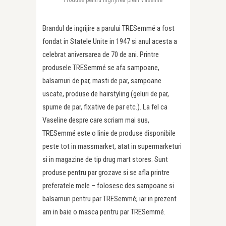
Produse pentru ingrijirea pielii Vaseline
Brandul de ingrijire a parului TRESemmé a fost
fondat in Statele Unite in 1947 si anul acesta a
celebrat aniversarea de 70 de ani. Printre
produsele TRESemmé se afa sampoane,
balsamuri de par, masti de par, sampoane
uscate, produse de hairstyling (geluri de par,
spume de par, fixative de par etc.). La fel ca
Vaseline despre care scriam mai sus,
TRESemmé este o linie de produse disponibile
peste tot in massmarket, atat in supermarketuri
si in magazine de tip drug mart stores. Sunt
produse pentru par grozave si se afla printre
preferatele mele – folosesc des sampoane si
balsamuri pentru par TRESemmé; iar in prezent
am in baie o masca pentru par TRESemmé.