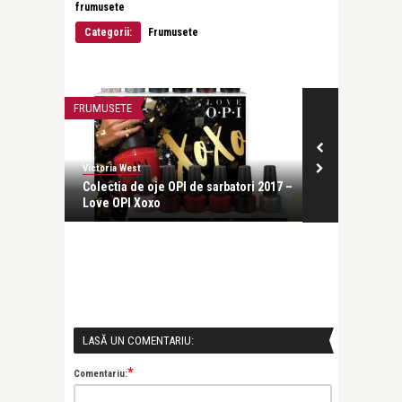
frumusete
Categorii:
Frumusete
FRUMUSETE
CALATORII
Victoria West
Victoria West
iversari
Colectia de oje OPI de sarbatori 2017 –
Casa de vaca
Love OPI Xoxo
LASĂ UN COMENTARIU:
*
Comentariu: