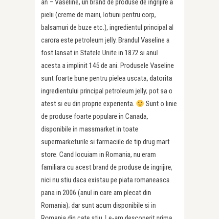
an – Vaseline, un brand de produse de ingrijire a
pielii (creme de maini, lotiuni pentru corp,
balsamuri de buze etc.), ingredientul principal al
carora este petroleum jelly. Brandul Vaseline a
fost lansat in Statele Unite in 1872 si anul
acesta a implinit 145 de ani. Produsele Vaseline
sunt foarte bune pentru pielea uscata, datorita
ingredientului principal petroleum jelly; pot sa o
atest si eu din proprie experienta.
Sunt o linie
de produse foarte populare in Canada,
disponibile in massmarket in toate
supermarketurile si farmaciile de tip drug mart
store. Cand locuiam in Romania, nu eram
familiara cu acest brand de produse de ingrijire,
nici nu stiu daca existau pe piata romaneasca
pana in 2006 (anul in care am plecat din
Romania); dar sunt acum disponibile si in
Romania din cate stiu. Le-am descoperit prima