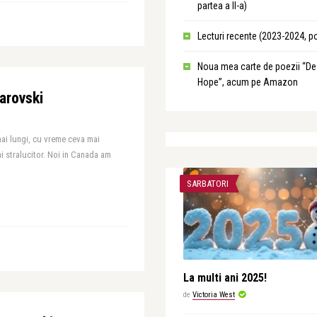
partea a II-a)
Lecturi recente (2023-2024, p
Noua mea carte de poezii “De
Hope”, acum pe Amazon
arovski
 mai lungi, cu vreme ceva mai
i stralucitor. Noi in Canada am
SARBATORI
La multi ani 2025!
de
Victoria West