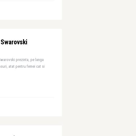
 Swarovski
Swarovski prezinta, pe langa
easuri, atat pentru femei cat si