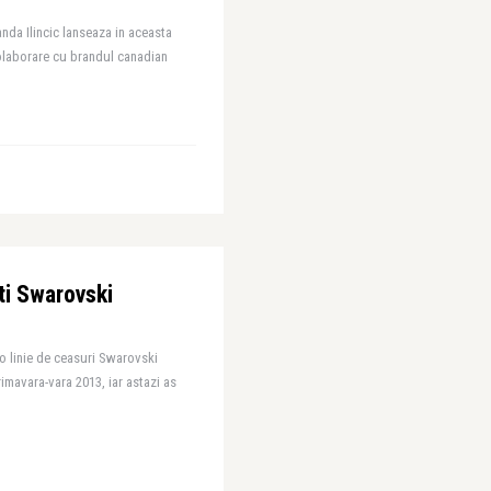
da Ilincic lanseaza in aceasta
colaborare cu brandul canadian
ti Swarovski
o linie de ceasuri Swarovski
imavara-vara 2013, iar astazi as