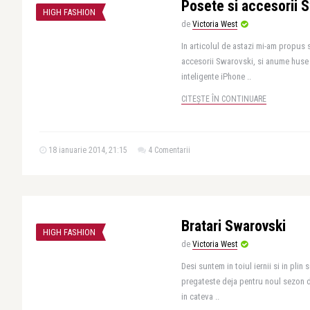
Posete si accesorii 
HIGH FASHION
de
Victoria West
In articolul de astazi mi-am propus 
accesorii Swarovski, si anume huse 
inteligente iPhone ..
CITEȘTE ÎN CONTINUARE
18 ianuarie 2014, 21:15
4 Comentarii
Bratari Swarovski
HIGH FASHION
de
Victoria West
Desi suntem in toiul iernii si in pli
pregateste deja pentru noul sezon d
in cateva ..