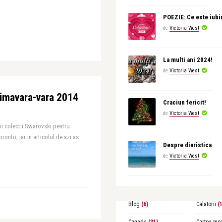
POEZIE: Ce este iubi
de
Victoria West
La multi ani 2024!
de
Victoria West
rimavara-vara 2014
Craciun fericit!
de
Victoria West
ii colectii Swarovski pentru
onto, iar in articolul de azi as
Despre diaristica
de
Victoria West
Blog
(6)
Calatorii
(1