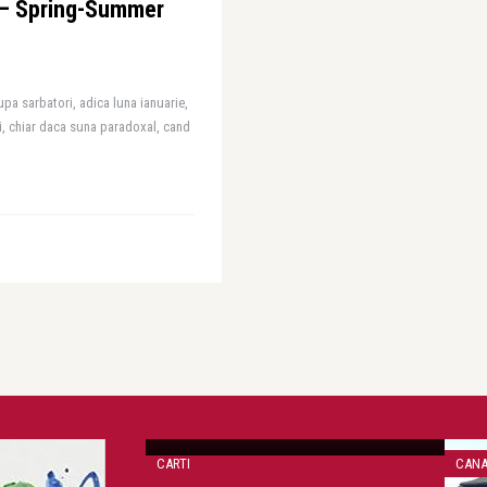
 – Spring-Summer
pa sarbatori, adica luna ianuarie,
ii, chiar daca suna paradoxal, cand
Victoria West
“Drunk Mom” de Jowita Bydlowska
CARTI
CAN