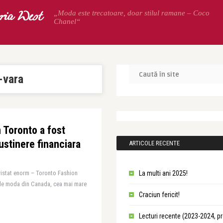
oria West
„Moda este trecatoare, doar stilul ramane – Coco
Chanel“
-vara
 Toronto a fost
sustinere financiara
ARTICOLE RECENTE
tristat enorm – Toronto Fashion
La multi ani 2025!
de moda din Canada, cea mai mare
Craciun fericit!
Lecturi recente (2023-2024, p