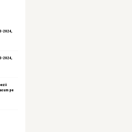
23-2024,
23-2024,
oezii
 acum pe