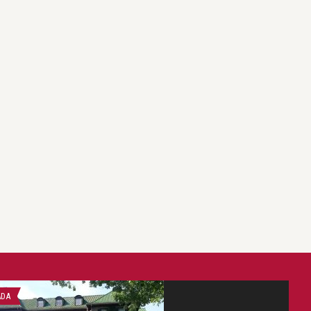
Victoria West
Noutati in lumea parfumuri
ADA
FRUMUSETE