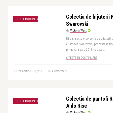
Colectia de bijuterii 
HIGH FASHION
Swarovski
de
Victoria West
Nirvana este o colectie de bijuterii
austriaca Swarovski, prezenta in fie
primavara-vara 2013 nu este ..
CITEȘTE ÎN CONTINUARE
29 martie 2013, 20:20
4 Comentarii
Colectia de pantofi R
HIGH FASHION
Aldo Rise
de
Victoria West