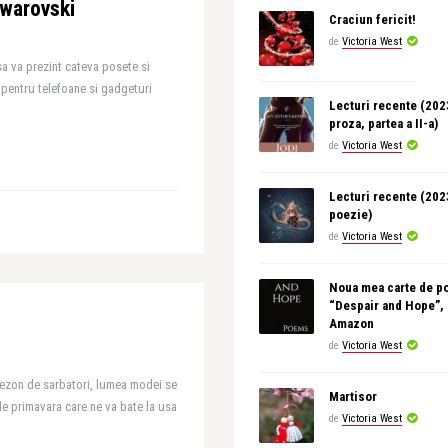
Swarovski
Craciun fericit!
de
Victoria West
sa va prezint cateva posete si
pentru telefoane si gadgeturi
Lecturi recente (20
proza, partea a II-a)
de
Victoria West
Lecturi recente (20
poezie)
de
Victoria West
Noua mea carte de p
“Despair and Hope”,
Amazon
de
Victoria West
n sezon de sarbatori, lumea modei se
Martisor
e primavara care ne va bate la usa
de
Victoria West