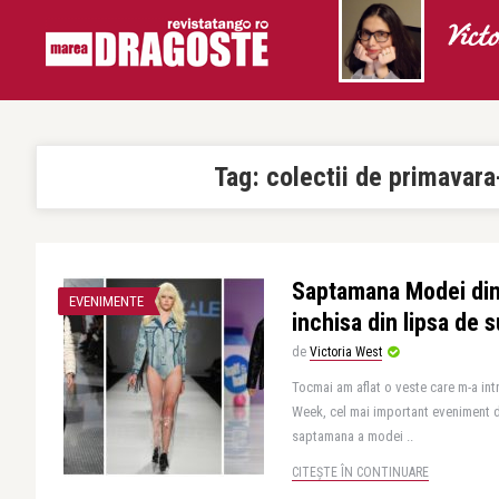
Vict
Tag:
colectii de primavara
Saptamana Modei din
EVENIMENTE
inchisa din lipsa de 
de
Victoria West
Tocmai am aflat o veste care m-a in
Week, cel mai important eveniment 
saptamana a modei ..
CITEȘTE ÎN CONTINUARE