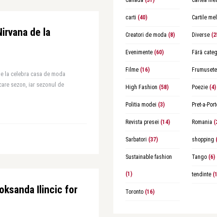
Canada
(31)
Cartea me
carti
(40)
Cartile me
Nirvana de la
Creatori de moda
(8)
Diverse
(2
Evenimente
(60)
Fără categ
Filme
(16)
Frumusete
 de la celebra casa de moda
care sezon, iar sezonul de
High Fashion
(58)
Poezie
(4)
Politia modei
(3)
Pret-a-Port
Revista presei
(14)
Romania
(
Sarbatori
(37)
shopping
(
Sustainable fashion
Tango
(6)
(1)
tendinte
(1
oksanda Ilincic for
Toronto
(16)