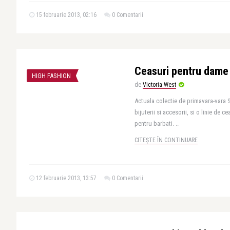
15 februarie 2013, 02:16
0 Comentarii
Ceasuri pentru dame
HIGH FASHION
de
Victoria West
Actuala colectie de primavara-vara 
bijuterii si accesorii, si o linie de c
pentru barbati. ..
CITEȘTE ÎN CONTINUARE
12 februarie 2013, 13:57
0 Comentarii