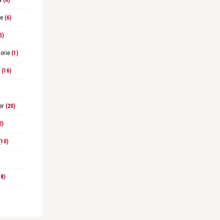
a
(8)
le
(6)
5)
orie
(1)
(16)
er
(20)
2)
10)
8)