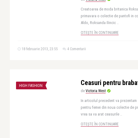
Creatoarea de moda britanica Roksan
primavara o colectie de pantofi in 
Aldo, Roksanda Ilincic ..
CITEȘTE ÎN CONTINUARE
18 februarie 2013, 23:55
4 Comentarii
Ceasuri pentru braba
HIGH FASHION
de
Victoria West
In articolul precedent va prezentam 
pentru femei din noua colectie de pr
vrea sa va arat ceasurile ..
CITEȘTE ÎN CONTINUARE