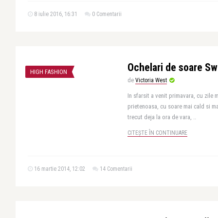
8 iulie 2016, 16:31
0 Comentarii
Ochelari de soare Sw
HIGH FASHION
de
Victoria West
In sfarsit a venit primavara, cu zile
prietenoasa, cu soare mai cald si ma
trecut deja la ora de vara, ..
CITEȘTE ÎN CONTINUARE
16 martie 2014, 12:02
14 Comentarii