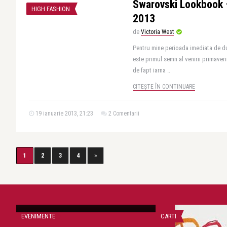
Swarovski Lookbook
HIGH FASHION
2013
de
Victoria West
Pentru mine perioada imediata de du
este primul semn al venirii primaver
de fapt iarna ..
CITEȘTE ÎN CONTINUARE
19 ianuarie 2013, 21:23
2 Comentarii
1
2
3
4
»
Victoria West
Calendar 2013: Evenimente in Toronto
EVENIMENTE
CARTI