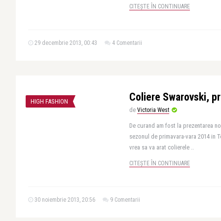
CITEȘTE ÎN CONTINUARE
29 decembrie 2013, 00:43
4 Comentarii
Coliere Swarovski, p
HIGH FASHION
de
Victoria West
De curand am fost la prezentarea no
sezonul de primavara-vara 2014 in Tor
vrea sa va arat colierele ..
CITEȘTE ÎN CONTINUARE
30 noiembrie 2013, 20:56
9 Comentarii