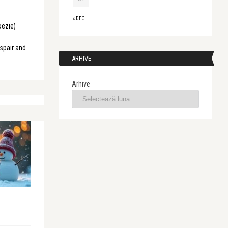
« DEC.
oezie)
spair and
ARHIVE
Arhive