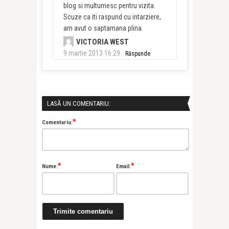
blog si multumesc pentru vizita.
Scuze ca iti raspund cu intarziere,
am avut o saptamana plina.
VICTORIA WEST
9 martie 2013 16:29
Răspunde
LASĂ UN COMENTARIU:
*
Comentariu:
*
*
Nume:
Email: