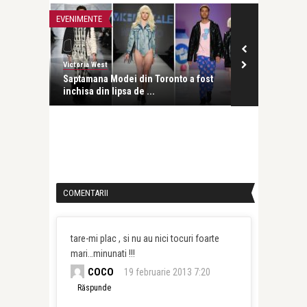
EVENIMENTE
EVENIMENTE
Victoria West
Victoria West
iversari
Saptamana Modei din Toronto a fost
Expozitie de 
inchisa din lipsa de ...
Museum din T
COMENTARII
tare-mi plac , si nu au nici tocuri foarte
mari…minunati !!!
COCO
19 februarie 2013 7:20
Răspunde