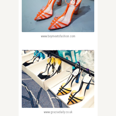
www.boymeetsfashion.com
www.graziadaily.co.uk