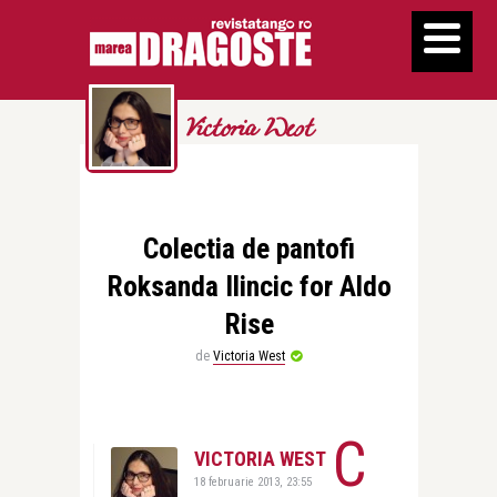
Victoria West
Colectia de pantofi
Roksanda Ilincic for Aldo
Rise
de
Victoria West
C
VICTORIA WEST
18 februarie 2013, 23:55