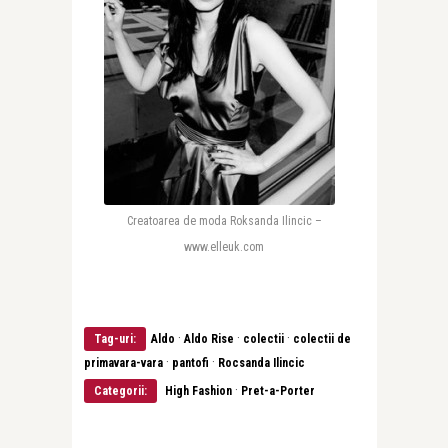
Creatoarea de moda Roksanda Ilincic –
www.elleuk.com
·
·
·
Tag-uri:
Aldo
Aldo Rise
colectii
colectii de
·
·
primavara-vara
pantofi
Rocsanda Ilincic
·
Categorii:
High Fashion
Pret-a-Porter