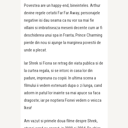
Povestea are un happy-end, bineinteles. Arthur
devine regele cetatii Far Far Away; personajele
negative isi dau seama ca nu vor sa mai fie
villaini si imbratiseaza meserii decente cum ar fi
deschiderea unui spa in Franta; Prince Charming
pierde din nou si ajunge la marginea povestii de
unde a plecat.
Iar Shrek si Fiona se retrag din viata publica si de
la curtea regala, si se intorc in casa lor din
padure, impreuna cu copiii. In ultima scena a
filmului ii vedem extenuati dupa o zi lunga, cand
adorm in patul lor inainte sa mai apuce sa faca
dragoste; iar pe noptiera Fionei vedem o veioza
Ikea!
Am vazut si primele doua filme despre Shrek,