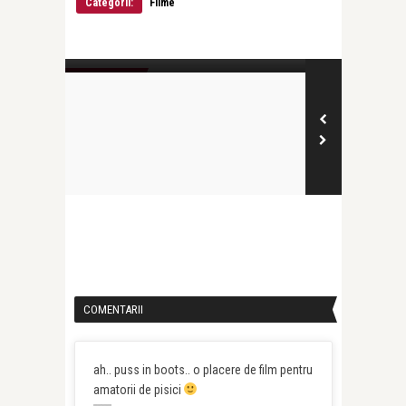
Categorii:
Filme
Victoria West
Victoria West
– gala de
Conferinta anuala de presa ReelWorld
Calendar 201
Film Festival 2013
EVENIMENTE
EVENIMENTE
COMENTARII
ah.. puss in boots.. o placere de film pentru
amatorii de pisici