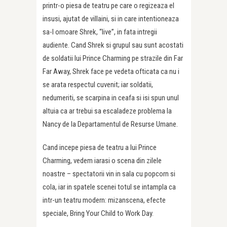
printr-o piesa de teatru pe care o regizeaza el
insusi, ajutat de villaini, si in care intentioneaza
sa-l omoare Shrek, “live”, in fata intregii
audiente. Cand Shrek si grupul sau sunt acostati
de soldatii lui Prince Charming pe strazile din Far
Far Away, Shrek face pe vedeta ofticata ca nu i
se arata respectul cuvenit; iar soldatii,
nedumeriti, se scarpina in ceafa si isi spun unul
altuia ca ar trebui sa escaladeze problema la
Nancy de la Departamentul de Resurse Umane.
Cand incepe piesa de teatru a lui Prince
Charming, vedem iarasi o scena din zilele
noastre – spectatorii vin in sala cu popcorn si
cola, iar in spatele scenei totul se intampla ca
intr-un teatru modern: mizanscena, efecte
speciale, Bring Your Child to Work Day.