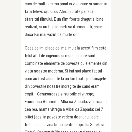
caci de multe ori ma prind in vizionare si raman in
fata televizorului cu Alex in brate pana la
sfarsitul filmului. E un film foarte dragut si bine
realizat, si nu te plictiseti sa il urmaresti, chiar
daca l-ai mai vazut de multe ori.
Ceea ce imi place cel mai mult la acest film este
felul atat de ingenios si reusit in care sunt
combinate elemente de poveste cu elemente din
viata noastra moderna. Si imi mai place faptul
cum au fost adunate la un loc toate personajele
din povestile noastre indragite de cand eram
copii – Cenusareasa si surorile ei vitrege;
Frumoasa Adormita; Alba ca Zapada; vrajitoarea
cea rea, mama vitrega a Albei ca Zapada; cei 7
pitici (desi in poveste vedem doar unul, care
trebuia sa devina bona pentru copiii lui Shrek si