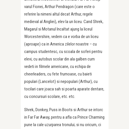
varul Fionei, Arthur Pendragon (care este o
referire la nimeni altul decat Arthur, regele
medieval al Angliei), elev la un liceu. Cand Shrek,
Magarul si Motanul Incaltat ajung la liceul
Worcestershire, vedem ca e vorba de un liceu
(aproape) ca in America zilelor noastre – cu
campus studentesc, cu scoala de soferi pentru
elevi, cu autobus scolar din ala galben cum
vedeti in filmele americane, cu echipa de
cheerleaders, cu fete frumoase, cu baieti
populari (Lancelot) si nepopulari (Arthur), cu
tocilari care joaca sah si poarta aparate dentare,
cu concursuri scolare, etc. etc.
Shrek, Donkey, Puss in Boots si Arthur se intorc
in Far Far Away, pentru a afla ca Prince Charming
pune la cale uzurparea tronului; si nu oricum, ci