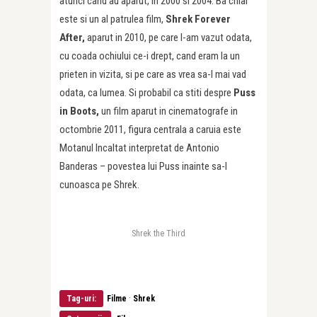
atunci cand au aparut, in 2000 si 2004. Ba chiar
este si un al patrulea film,
Shrek Forever
After,
aparut in 2010, pe care l-am vazut odata,
cu coada ochiului ce-i drept, cand eram la un
prieten in vizita, si pe care as vrea sa-l mai vad
odata, ca lumea. Si probabil ca stiti despre
Puss
in Boots,
un film aparut in cinematografe in
octombrie 2011, figura centrala a caruia este
Motanul Incaltat interpretat de Antonio
Banderas – povestea lui Puss inainte sa-l
cunoasca pe Shrek.
Shrek the Third
·
Tag-uri:
Filme
Shrek