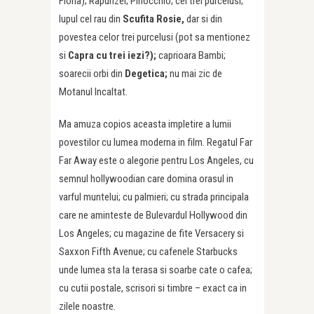
Fiona); Rapunzel; Pinocchio; cei trei purcelusi;
lupul cel rau din
Scufita Rosie,
dar si din
povestea celor trei purcelusi (pot sa mentionez
si
Capra cu trei iezi?);
caprioara Bambi;
soarecii orbi din
Degetica;
nu mai zic de
Motanul Incaltat.
Ma amuza copios aceasta impletire a lumii
povestilor cu lumea moderna in film. Regatul Far
Far Away este o alegorie pentru Los Angeles, cu
semnul hollywoodian care domina orasul in
varful muntelui; cu palmieri; cu strada principala
care ne aminteste de Bulevardul Hollywood din
Los Angeles; cu magazine de fite Versacery si
Saxxon Fifth Avenue; cu cafenele Starbucks
unde lumea sta la terasa si soarbe cate o cafea;
cu cutii postale, scrisori si timbre – exact ca in
zilele noastre.