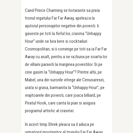
Cand Prince Charming se hotaraste sa preia
tronul regatului Far Far Away, apeleaza la
ajutorul personajelor negative din povesti. Ii
gaseste pe toti la fieful lor, crasma “Unhappy
Hour” unde se bea bere si cocktailuri
Cosmopolitan, si ii convinge pe toti sa ia Far Far
Away cu asalt, pentru a se razbuna pe soarta lor
de villaini parasiti la marginea povestilor. Si pe
cine gasim la “Unhappy Hour”? Printre altii, pe
Mabel, una din surorile vitrege ale Cenusaresei,
urata si grasa, barmanita la “Unhappy Hour”; pe
vrajitoarele din povesti, care joaca billiard; pe
Piratul Hook, care canta la pian si asigura
programul artistic al crasmei.
In acest timp Shrek pleaca sa il aduca pe
urmatorul mostenitor al tronului Far Far Away,