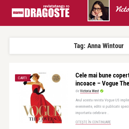
Vict
Tag:
Anna Wintour
Cele mai bune coper
CARTI
incoace – Vogue The
de
Victoria West
Anul acesta revista Vogue US implin
evenimente, editii si publicatii sp
importanta celebrare ..
CITEȘTE ÎN CONTINUARE