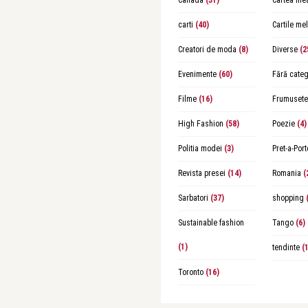
Canada
(31)
Cartea me
carti
(40)
Cartile me
Creatori de moda
(8)
Diverse
(2
Evenimente
(60)
Fără categ
Filme
(16)
Frumusete
High Fashion
(58)
Poezie
(4)
Politia modei
(3)
Pret-a-Port
Revista presei
(14)
Romania
(
Sarbatori
(37)
shopping
(
Sustainable fashion
Tango
(6)
(1)
tendinte
(1
Toronto
(16)