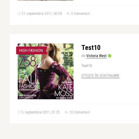
21 septembrie 2011, 00:28
3 Comentarii
Test10
HIGH FASHION
de
Victoria West
Test10
CITEȘTE ÎN CONTINUARE
5 septembrie 2011, 01:25
13 Comentarii