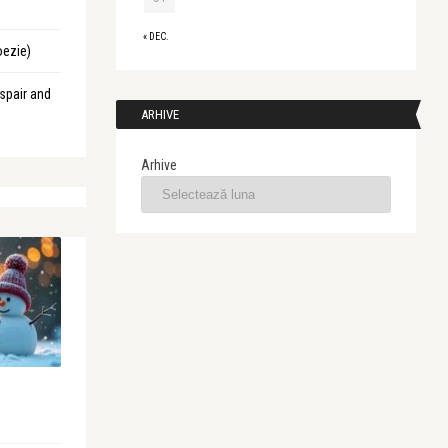
« DEC.
oezie)
spair and
ARHIVE
Arhive