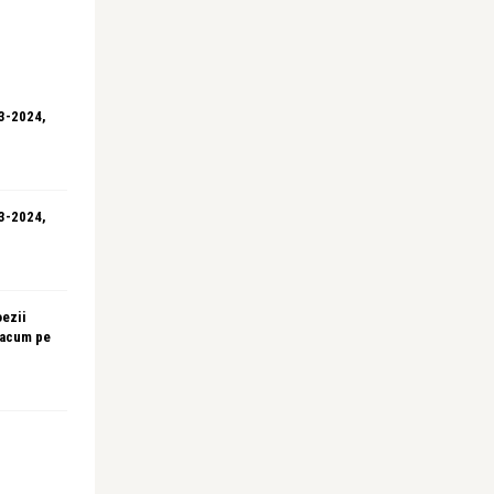
23-2024,
23-2024,
oezii
 acum pe