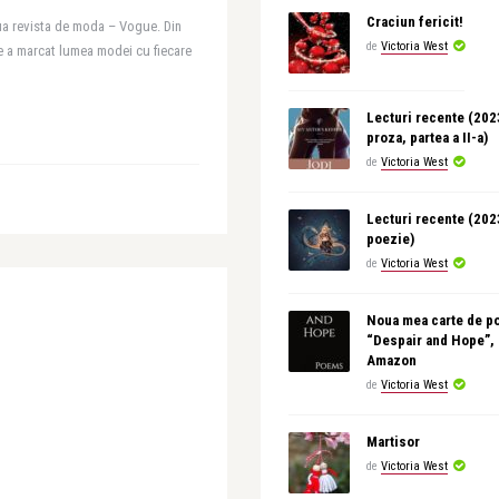
Craciun fericit!
oua revista de moda – Vogue. Din
de
Victoria West
e a marcat lumea modei cu fiecare
Lecturi recente (20
proza, partea a II-a)
de
Victoria West
Lecturi recente (20
poezie)
de
Victoria West
Noua mea carte de p
“Despair and Hope”,
Amazon
de
Victoria West
Martisor
de
Victoria West