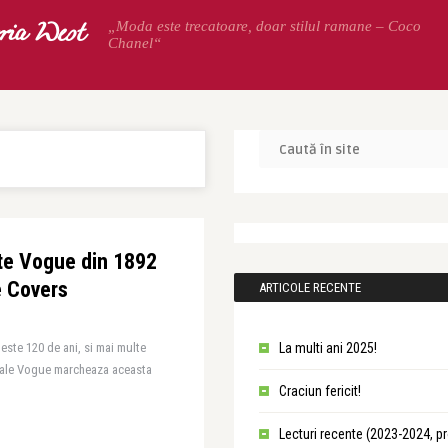
oria West
„Moda este trecatoare, doar stilul ramane – Coco
Chanel“
te Vogue din 1892
 Covers
ARTICOLE RECENTE
este 120 de ani, si mai multe
La multi ani 2025!
eciale Vogue marcheaza aceasta
Craciun fericit!
Lecturi recente (2023-2024, p