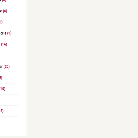
a
(8)
le
(6)
5)
orie
(1)
(16)
er
(20)
2)
10)
8)