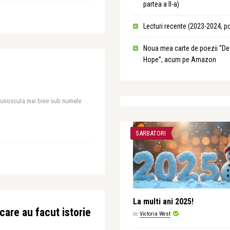
partea a II-a)
Lecturi recente (2023-2024, p
Noua mea carte de poezii “De
Hope”, acum pe Amazon
, cunoscuta mai bine sub numele
SARBATORI
La multi ani 2025!
care au facut istorie
de
Victoria West