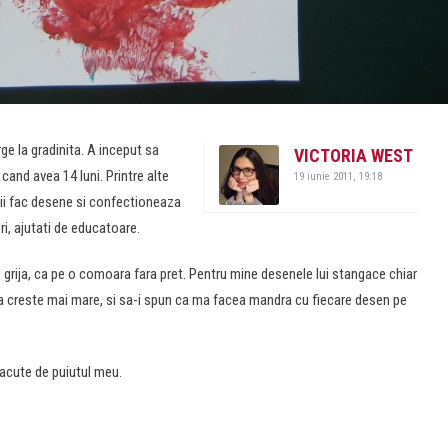
ge la gradinita. A inceput sa
VICTORIA WEST
cand avea 14 luni. Printre alte
19 iunie 2011, 19:18
copii fac desene si confectioneaza
ori, ajutati de educatoare.
e grija, ca pe o comoara fara pret. Pentru mine desenele lui stangace chiar
va creste mai mare, si sa-i spun ca ma facea mandra cu fiecare desen pe
 facute de puiutul meu.