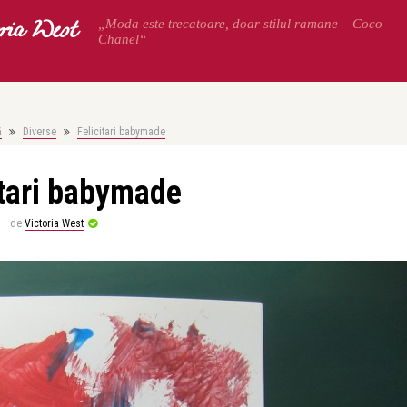
oria West
„Moda este trecatoare, doar stilul ramane – Coco
Chanel“
ă
Diverse
Felicitari babymade
itari babymade
de
Victoria West