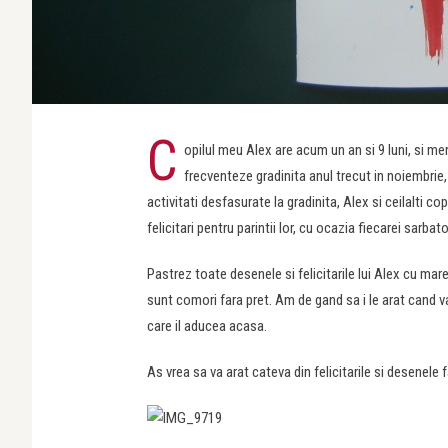
C
opilul meu Alex are acum un an si 9 luni, si mer
frecventeze gradinita anul trecut in noiembrie, 
activitati desfasurate la gradinita, Alex si ceilalti 
felicitari pentru parintii lor, cu ocazia fiecarei sarbat
Pastrez toate desenele si felicitarile lui Alex cu mar
sunt comori fara pret. Am de gand sa i le arat cand 
care il aducea acasa.
As vrea sa va arat cateva din felicitarile si desenele