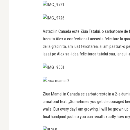
Astazi in Canada este Ziua Tatalui, o sarbatoare de f
trecuta Alex a confectionat aceasta felicitare la gra
de la gradinita, am luat felicitarea, si am pastrat-o 
lasat pe Alex sa-i dea felicitarea tatalui sau, iar eu
Ziua Mamei in Canada se sarbatoreste in a 2-a duminic
urmatorul text: „Sometimes you get discouraged beca
walls. But every day I am growing, I will be grown up
final handprint just so you can recall exactly how my