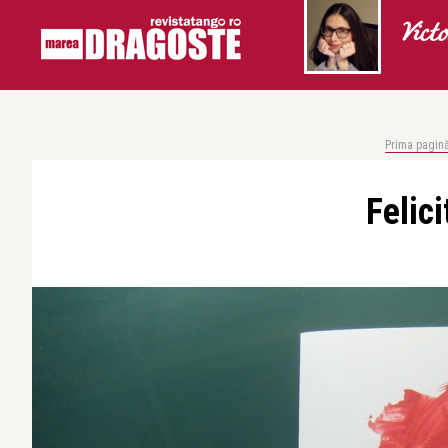
Vict
Prima pagin
Felic