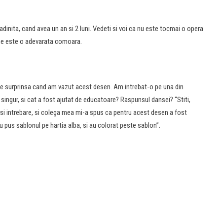
dinita, cand avea un an si 2 luni. Vedeti si voi ca nu este tocmai o opera
mine este o adevarata comoara.
te surprinsa cand am vazut acest desen. Am intrebat-o pe una din
ingur, si cat a fost ajutat de educatoare? Raspunsul dansei? “Stiti,
 intrebare, si colega mea mi-a spus ca pentru acest desen a fost
u pus sablonul pe hartia alba, si au colorat peste sablon”.