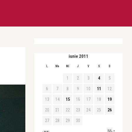
iunie 2011
L
Ma
Mi
J
V
S
D
1
2
3
4
5
6
7
8
9
10
11
12
13
14
15
16
17
18
19
20
21
22
23
24
25
26
27
28
29
30
IUL. »