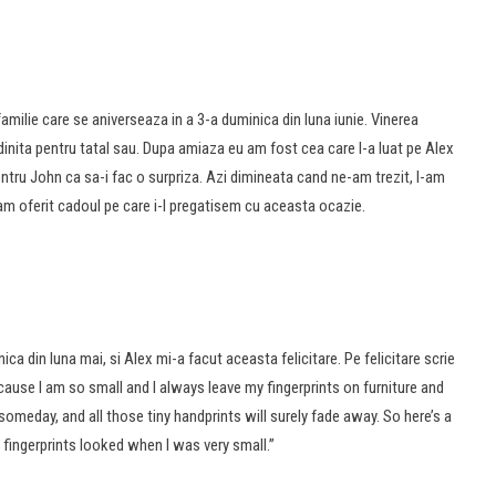
amilie care se aniverseaza in a 3-a duminica din luna iunie. Vinerea
dinita pentru tatal sau. Dupa amiaza eu am fost cea care l-a luat pe Alex
pentru John ca sa-i fac o surpriza. Azi dimineata cand ne-am trezit, l-am
 i-am oferit cadoul pe care i-l pregatisem cu aceasta ocazie.
a din luna mai, si Alex mi-a facut aceasta felicitare. Pe felicitare scrie
use I am so small and I always leave my fingerprints on furniture and
 someday, and all those tiny handprints will surely fade away. So here’s a
 fingerprints looked when I was very small.”