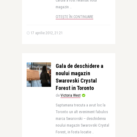
caruia a fost relansat noul
magazin ..
CITEȘTE ÎN CONTINUARE
17 aprilie 2012, 21:21
Gala de deschidere a
noului magazin
Swarovski Crystal
Forest in Toronto
de
Victoria West
Saptamana trecuta a avut loc la
Toronto un alt eveniment fabulos
marca Swarovski – deschiderea
noului magazin Swarovski Crystal
Forest, in fosta locatie ..