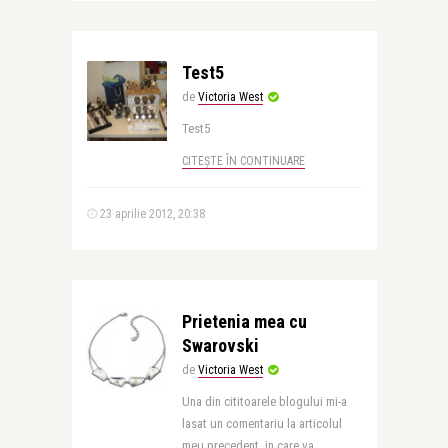
Test5
de
Victoria West
Test5
CITEȘTE ÎN CONTINUARE
23 aprilie 2012, 20:38
Prietenia mea cu
Swarovski
de
Victoria West
Una din cititoarele blogului mi-a
lasat un comentariu la articolul
meu precedent, in care va