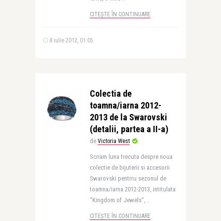
CITEȘTE ÎN CONTINUARE
8 iulie 2012, 01:05
Colectia de
toamna/iarna 2012-
2013 de la Swarovski
(detalii, partea a II-a)
de
Victoria West
Scriam luna trecuta despre noua
colectie de bijuterii si accesorii
Swarovski pentrru sezonul de
toamna/iarna 2012-2013, intitulata
“Kingdom of Jewels”, ..
CITEȘTE ÎN CONTINUARE