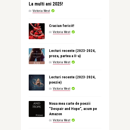
La multi ani 2025!
de
Victoria West
Craciun fericit!
de
Victoria West
Lecturi recente (2023-2024,
proza, partea a II-a)
de
Victoria West
Lecturi recente (2023-2024,
poezie)
de
Victoria West
Noua mea carte de poezii
“Despair and Hope”, acum pe
Amazon
de
Victoria West