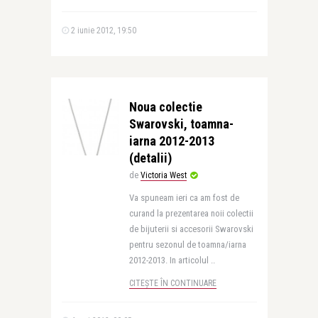
2 iunie 2012, 19:50
Noua colectie
Swarovski, toamna-
iarna 2012-2013
(detalii)
de
Victoria West
Va spuneam ieri ca am fost de
curand la prezentarea noii colectii
de bijuterii si accesorii Swarovski
pentru sezonul de toamna/iarna
2012-2013. In articolul ..
CITEȘTE ÎN CONTINUARE