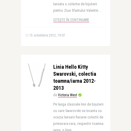
lansata o colectie de bijuterii
pentru Ziua Sfantului Valentin. ..
CITEȘTE ÎN CONTINUARE
15 octombrie 2012, 19:07
Linia Hello Kitty
Swarovski, colectia
toamna/iarna 2012-
2013
de
Victoria West
Pe langa clasicele linii de bijuterii
cu care Swarovski ne incanta cu
ocazia lansarii fiecarei colectii de
primavara-vara, respectiv toamna-
iarna, o linie ..