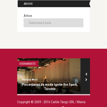
ARHIVE
Arhive
EVENIMENTE
CANADA
Victoria West
Victoria West
Prezentarea de moda Ignite the Spark,
Amazing
Toronto
Copyright © 2009 - 2016 Cartile Tango SRL / Marea