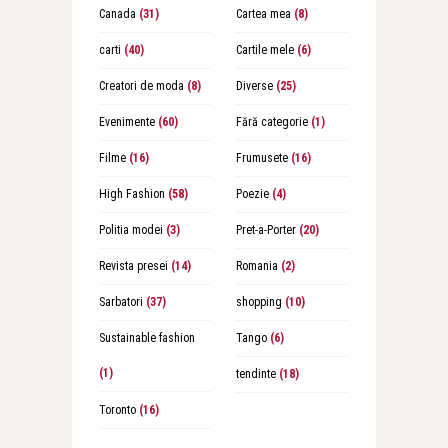
Canada
(31)
Cartea mea
(8)
carti
(40)
Cartile mele
(6)
Creatori de moda
(8)
Diverse
(25)
Evenimente
(60)
Fără categorie
(1)
Filme
(16)
Frumusete
(16)
High Fashion
(58)
Poezie
(4)
Politia modei
(3)
Pret-a-Porter
(20)
Revista presei
(14)
Romania
(2)
Sarbatori
(37)
shopping
(10)
Sustainable fashion
Tango
(6)
(1)
tendinte
(18)
Toronto
(16)