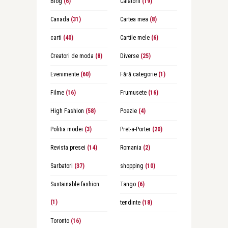
Blog
(6)
Calatorii
(19)
Canada
(31)
Cartea mea
(8)
carti
(40)
Cartile mele
(6)
Creatori de moda
(8)
Diverse
(25)
Evenimente
(60)
Fără categorie
(1)
Filme
(16)
Frumusete
(16)
High Fashion
(58)
Poezie
(4)
Politia modei
(3)
Pret-a-Porter
(20)
Revista presei
(14)
Romania
(2)
Sarbatori
(37)
shopping
(10)
Sustainable fashion
Tango
(6)
(1)
tendinte
(18)
Toronto
(16)