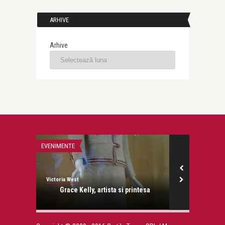
ARHIVE
Arhive
EVENIMENTE
PRET-A-PORTER
Victoria West
Victoria West
Grace Kelly, artista si printesa
La Femme va 
lungi