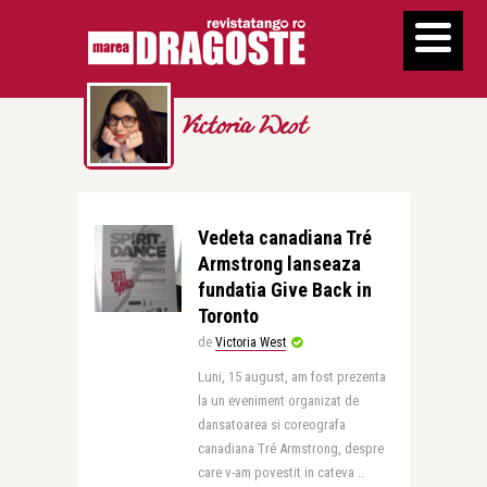
Victoria West
Vedeta canadiana Tré
Armstrong lanseaza
fundatia Give Back in
Toronto
de
Victoria West
Luni, 15 august, am fost prezenta
la un eveniment organizat de
dansatoarea si coreografa
canadiana Tré Armstrong, despre
care v-am povestit in cateva ..