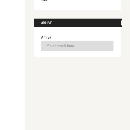
« IUL.
ARHIVE
Arhive