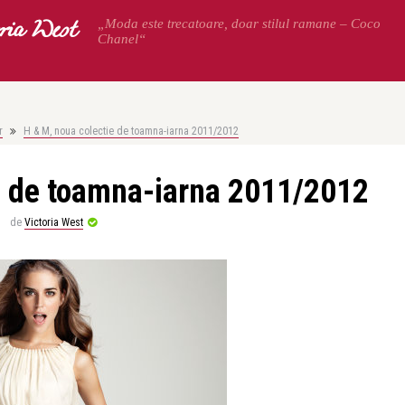
oria West
„Moda este trecatoare, doar stilul ramane – Coco
Chanel“
r
H & M, noua colectie de toamna-iarna 2011/2012
e de toamna-iarna 2011/2012
de
Victoria West