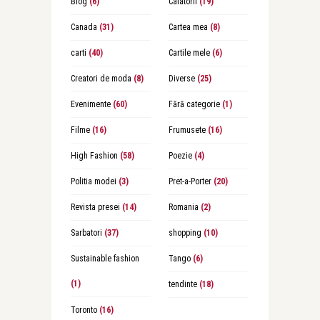
Blog
(6)
Calatorii
(19)
Canada
(31)
Cartea mea
(8)
carti
(40)
Cartile mele
(6)
Creatori de moda
(8)
Diverse
(25)
Evenimente
(60)
Fără categorie
(1)
Filme
(16)
Frumusete
(16)
High Fashion
(58)
Poezie
(4)
Politia modei
(3)
Pret-a-Porter
(20)
Revista presei
(14)
Romania
(2)
Sarbatori
(37)
shopping
(10)
Sustainable fashion
Tango
(6)
(1)
tendinte
(18)
Toronto
(16)