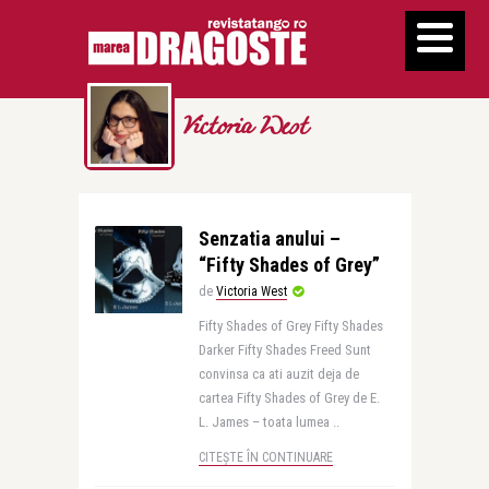
Victoria West
Senzatia anului –
“Fifty Shades of Grey”
de
Victoria West
Fifty Shades of Grey Fifty Shades
Darker Fifty Shades Freed Sunt
convinsa ca ati auzit deja de
cartea Fifty Shades of Grey de E.
L. James – toata lumea ..
CITEȘTE ÎN CONTINUARE