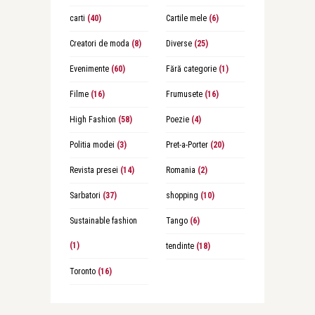
carti
(40)
Cartile mele
(6)
Creatori de moda
(8)
Diverse
(25)
Evenimente
(60)
Fără categorie
(1)
Filme
(16)
Frumusete
(16)
High Fashion
(58)
Poezie
(4)
Politia modei
(3)
Pret-a-Porter
(20)
Revista presei
(14)
Romania
(2)
Sarbatori
(37)
shopping
(10)
Sustainable fashion
Tango
(6)
(1)
tendinte
(18)
Toronto
(16)