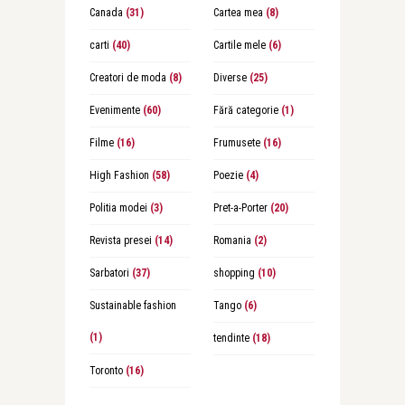
Canada
(31)
Cartea mea
(8)
carti
(40)
Cartile mele
(6)
Creatori de moda
(8)
Diverse
(25)
Evenimente
(60)
Fără categorie
(1)
Filme
(16)
Frumusete
(16)
High Fashion
(58)
Poezie
(4)
Politia modei
(3)
Pret-a-Porter
(20)
Revista presei
(14)
Romania
(2)
Sarbatori
(37)
shopping
(10)
Sustainable fashion
Tango
(6)
(1)
tendinte
(18)
Toronto
(16)