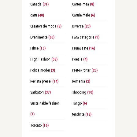
Canada
(31)
Cartea mea
(8)
carti
(40)
Cartile mele
(6)
Creatori de moda
(8)
Diverse
(25)
Evenimente
(60)
Fără categorie
(1)
Filme
(16)
Frumusete
(16)
High Fashion
(58)
Poezie
(4)
Politia modei
(3)
Pret-a-Porter
(20)
Revista presei
(14)
Romania
(2)
Sarbatori
(37)
shopping
(10)
Sustainable fashion
Tango
(6)
(1)
tendinte
(18)
Toronto
(16)