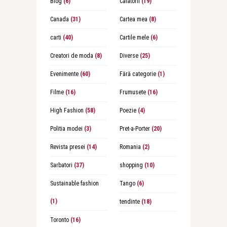
Blog
(6)
Calatorii
(19)
Canada
(31)
Cartea mea
(8)
carti
(40)
Cartile mele
(6)
Creatori de moda
(8)
Diverse
(25)
Evenimente
(60)
Fără categorie
(1)
Filme
(16)
Frumusete
(16)
High Fashion
(58)
Poezie
(4)
Politia modei
(3)
Pret-a-Porter
(20)
Revista presei
(14)
Romania
(2)
Sarbatori
(37)
shopping
(10)
Sustainable fashion
Tango
(6)
(1)
tendinte
(18)
Toronto
(16)