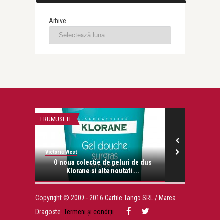
Arhive
FRUMUSETE
CANADA
Victoria West
Victoria West
e Canada,
O noua colectie de geluri de dus
Bowmanvil
Klorane si alte noutati ...
Copyright © 2009 - 2016 Cartile Tango SRL / Marea
Dragoste.
Termeni și condiții
.