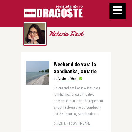
Victoria West
Weekend de vara la
Sandbanks, Ontario
de
Victoria West
De curand am facut o iesire cu
familia mea si cu alti cativa
prieteni intr-un parc de agrement
situat la doua ore de condus in
Est de Toronto, Sandbanks. ..
CITEȘTE ÎN CONTINUARE