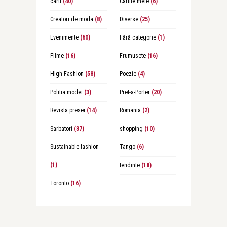
carti
(40)
Cartile mele
(6)
Creatori de moda
(8)
Diverse
(25)
Evenimente
(60)
Fără categorie
(1)
Filme
(16)
Frumusete
(16)
High Fashion
(58)
Poezie
(4)
Politia modei
(3)
Pret-a-Porter
(20)
Revista presei
(14)
Romania
(2)
Sarbatori
(37)
shopping
(10)
Sustainable fashion
Tango
(6)
(1)
tendinte
(18)
Toronto
(16)