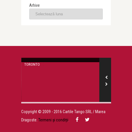
Arhive
Victoria West
Ursi panda la Toronto
TORONTO
SARBATORI
Victoria West
strong
C
...
Copyright © 2009 - 2016 Cartile Tango SRL / Marea
Dragoste.
Termeni și condiții
.