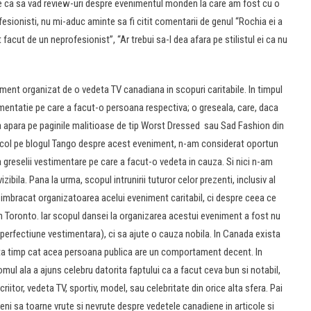
ne ca sa vad review-uri despre evenimentul monden la care am fost cu o
ofesionisti, nu mi-aduc aminte sa fi citit comentarii de genul “Rochia ei a
facut de un neprofesionist”, “Ar trebui sa-l dea afara pe stilistul ei ca nu
ment organizat de o vedeta TV canadiana in scopuri caritabile. In timpul
entatie pe care a facut-o persoana respectiva; o greseala, care, daca
 asa apara pe paginile malitioase de tip Worst Dressed sau Sad Fashion din
icol pe blogul Tango despre acest eveniment, n-am considerat oportun
 greselii vestimentare pe care a facut-o vedeta in cauza. Si nici n-am
zibila. Pana la urma, scopul intrunirii tuturor celor prezenti, inclusiv al
 imbracat organizatoarea acelui eveniment caritabil, ci despre ceea ce
in Toronto. Iar scopul dansei la organizarea acestui eveniment a fost nu
imperfectiune vestimentara), ci sa ajute o cauza nobila. In Canada exista
ata timp cat acea persoana publica are un comportament decent. In
ul ala a ajuns celebru datorita faptului ca a facut ceva bun si notabil,
riitor, vedeta TV, sportiv, model, sau celebritate din orice alta sfera. Pai
dieni sa toarne vrute si nevrute despre vedetele canadiene in articole si