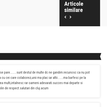
Articole
similare
Victoria West
Diminetile mele
a se pare……….sunt destul de multe dc ne gandim.recunosc ca nu pot
ta cu cei care colaborez,unii ma plac iar altii………ma barfesc pe la
 prea multi,intalnesc rar oameni adevarati.succes mai departe si
plin de respect.salutari din cluj acum