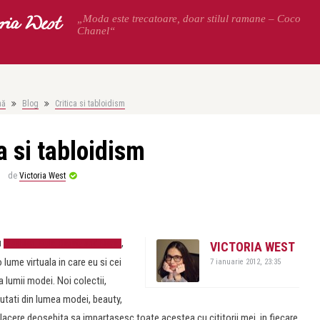
oria West
„Moda este trecatoare, doar stilul ramane – Coco
Chanel“
nă
Blog
Critica si tabloidism
a si tabloidism
de
Victoria West
u
,
Fashion, Style, Beauty and More
VICTORIA WEST
lume virtuala in care eu si cei
7 ianuarie 2012, 23:35
lumii modei. Noi colectii,
tati din lumea modei, beauty,
placere deosebita sa impartasesc toate acestea cu cititorii mei, in fiecare