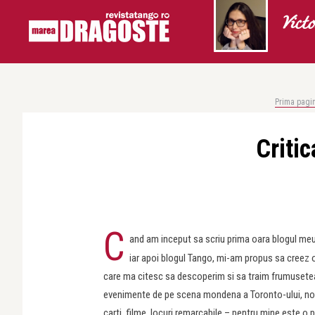
Vict
Prima pagi
Critic
C
and am inceput sa scriu prima oara blogul me
iar apoi blogul Tango, mi-am propus sa creez o 
care ma citesc sa descoperim si sa traim frumusetea 
evenimente de pe scena mondena a Toronto-ului, nou
carti, filme, locuri remarcabile – pentru mine este o 