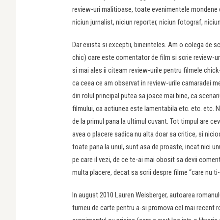
review-uri malitioase, toate evenimentele mondene di
niciun jurnalist, niciun reporter, niciun fotograf, ni
Dar exista si exceptii, bineinteles. Am o colega de 
chic) care este comentator de film si scrie review-uri 
si mai ales ii citeam review-urile pentru filmele chick
ca ceea ce am observat in review-urile camaradei me
din rolul principal putea sa joace mai bine, ca scenari
filmului, ca actiunea este lamentabila etc. etc. etc. N
de la primul pana la ultimul cuvant. Tot timpul are ce
avea o placere sadica nu alta doar sa critice, si nici
toate pana la unul, sunt asa de proaste, incat nici un
pe care il vezi, de ce te-ai mai obosit sa devii comen
multa placere, decat sa scrii despre filme “care nu ti
In august 2010 Lauren Weisberger, autoarea romanul
turneu de carte pentru a-si promova cel mai recent r