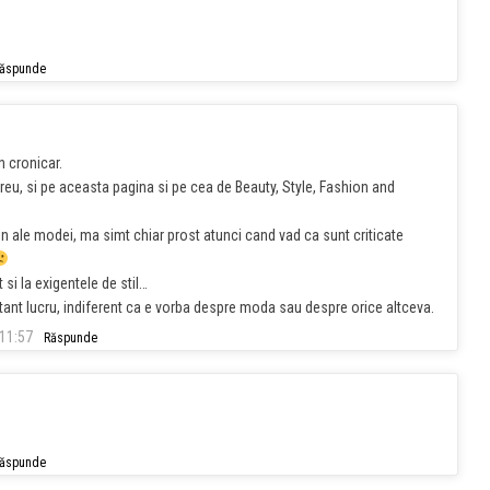
ăspunde
n cronicar.
reu, si pe aceasta pagina si pe cea de Beauty, Style, Fashion and
in ale modei, ma simt chiar prost atunci cand vad ca sunt criticate
si la exigentele de stil…
ortant lucru, indiferent ca e vorba despre moda sau despre orice altceva.
 11:57
Răspunde
ăspunde