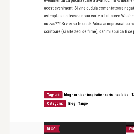
evenimentul cu pricina (care a avut loc intr-o librar
acest eveniment. Si vine duduia comentatoare negativ
asteapta sa citeasca noua carte a lui Lauren Weisberger
nu zau??? Si vrei sa te cred? Adica ai improscat cu n
scriitoare (si alte zeci de filme), dar imi spui ca ti se
·
·
·
·
·
Tag-uri:
blog
critica
inspiratie
scris
tabloide
T
·
Categorii:
Blog
Tango
V
f
BLOG
EV