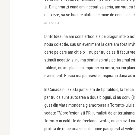
zi. Din prima zi cand am inceput sa scriu, am vrut ca 
relaxeze, sa se bucure alaturi de mine de ceea ce lu
am si eu.
Dintotdeauna am scris articolele pe bloguri intr-o nota
noua colectie, sau un eveniment la care am fost invita
carte pe care am citit-o – nu pentru ca as fi facut 
stimuli negativi si nu ma simt inspirata pe taramul crit
tabloid, nu imi place sa improsc cu noroi, nu imi plac
eveniment. Basca ma paraseste imspiratia daca as in
In Canada nu exista jurnalism de tip tabloid, la fel 
pentru ca sunt autoarea a doua bloguri, si nu scriu 
gust din viata mondena glamoroasa a Toronto-ului si 
vedete TV, profesionisti PR, jurnalisti de entertainme
Toronto in calitate de freelance writer, nu am avut ni
profita de orice ocazie si de orice pas gresit al vedet