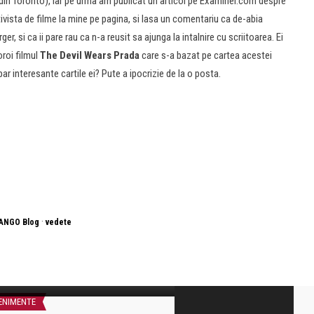
ie din Toronto), iar pe urma am publicat un articol pe Examiner.com despre
ista de filme la mine pe pagina, si lasa un comentariu ca de-abia
, si ca ii pare rau ca n-a reusit sa ajunga la intalnire cu scriitoarea. Ei
oroi filmul
The Devil Wears Prada
care s-a bazat pe cartea acestei
 par interesante cartile ei? Pute a ipocrizie de la o posta.
·
ANGO Blog
vedete
ictoria West
Petrecerea de deschidere a
estivalului TIFF 2013 in Toronto
ENIMENTE
DIVERSE