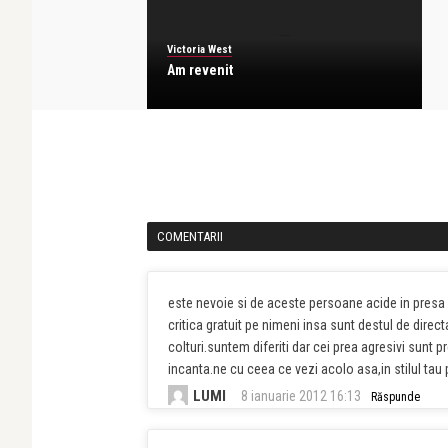
Victoria West
Am revenit
COMENTARII
este nevoie si de aceste persoane acide in pres
critica gratuit pe nimeni insa sunt destul de direc
colturi.suntem diferiti dar cei prea agresivi sunt
incanta.ne cu ceea ce vezi acolo asa,in stilul tau 
LUMI
8 ianuarie 2012 16:13
Răspunde