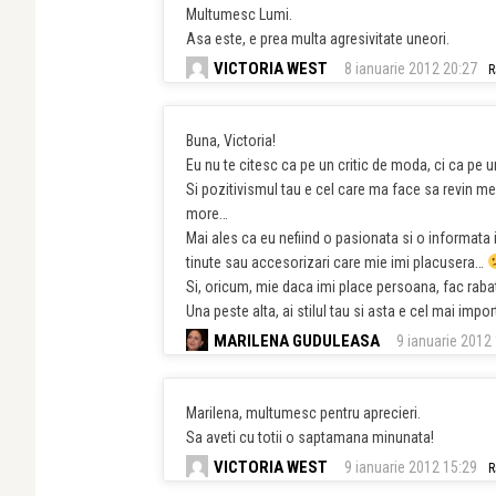
Multumesc Lumi.
Asa este, e prea multa agresivitate uneori.
VICTORIA WEST
8 ianuarie 2012 20:27
R
Buna, Victoria!
Eu nu te citesc ca pe un critic de moda, ci ca pe u
Si pozitivismul tau e cel care ma face sa revin me
more…
Mai ales ca eu nefiind o pasionata si o informata 
tinute sau accesorizari care mie imi placusera…
Si, oricum, mie daca imi place persoana, fac rabat 
Una peste alta, ai stilul tau si asta e cel mai imp
MARILENA GUDULEASA
9 ianuarie 2012
Marilena, multumesc pentru aprecieri.
Sa aveti cu totii o saptamana minunata!
VICTORIA WEST
9 ianuarie 2012 15:29
R