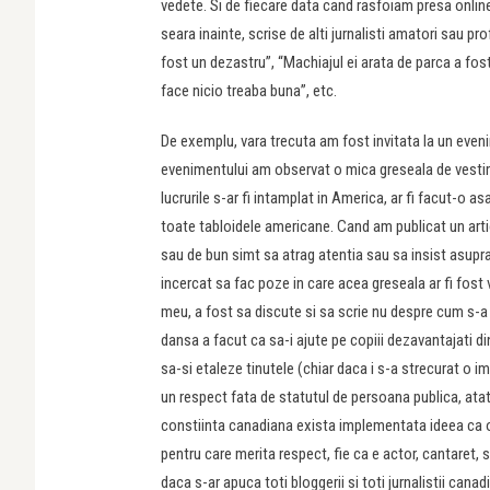
vedete. Si de fiecare data cand rasfoiam presa onli
seara inainte, scrise de alti jurnalisti amatori sau pr
fost un dezastru”, “Machiajul ei arata de parca a fost 
face nicio treaba buna”, etc.
De exemplu, vara trecuta am fost invitata la un eveni
evenimentului am observat o mica greseala de vestim
lucrurile s-ar fi intamplat in America, ar fi facut-o
toate tabloidele americane. Cand am publicat un art
sau de bun simt sa atrag atentia sau sa insist asupra
incercat sa fac poze in care acea greseala ar fi fost vi
meu, a fost sa discute si sa scrie nu despre cum s-a
dansa a facut ca sa-i ajute pe copiii dezavantajati d
sa-si etaleze tinutele (chiar daca i s-a strecurat o 
un respect fata de statutul de persoana publica, at
constiinta canadiana exista implementata ideea ca om
pentru care merita respect, fie ca e actor, cantaret, sc
daca s-ar apuca toti bloggerii si toti jurnalistii cana