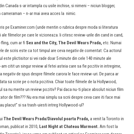
n Canada s-ar intampla cu usile inchise, si nimeni – niciun blogger,
ciun cameraman – n-ar mai avea acces la nimic.
scris pe Examiner.com (unde mentin o rubrica despre moda si literatura
ale filmelor pe care le vizioneaza. Ii citesc review-urile din cand in cand,
-fling, cum ar fi
Sex and the City, The Devil Wears Prada,
etc. Numai
le de scris este ca tot timpul are ceva negativ de comentat. Ca actorul
ul este plictisitor si vei rade doar 5 minute din cele 140 minute ale
-am citit un singur review al fetei asteia care sa fie pozitiv in intregime,
va negativ de spus despre filmele carora le face review-uri. De parca ar
odata sa scrie pe o nota pozitiva. Chiar toate filmele de la Hollywood,
ul sa nu merite un review pozitiv? Pai daca nu-ti place absolut niciun film
tator de film??? Nu era mai simplu sa scrii despre ceva care iti face mai
-au placut” si sa trash-uiesti intreg Hollywood-ul?
ui
The Devil Wears Prada/Diavolul poarta Prada,
a venit la Toronto in
oman, publicat in 2010,
Last Night at Chateau Marmont.
Am fost la