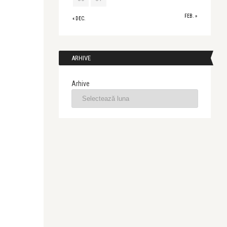
FEB. »
« DEC.
ARHIVE
Arhive