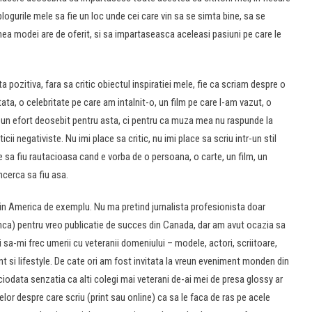
blogurile mele sa fie un loc unde cei care vin sa se simta bine, sa se
mea modei are de oferit, si sa impartaseasca aceleasi pasiuni pe care le
 pozitiva, fara sa critic obiectul inspiratiei mele, fie ca scriam despre o
ta, o celebritate pe care am intalnit-o, un film pe care l-am vazut, o
vreun efort deosebit pentru asta, ci pentru ca muza mea nu raspunde la
icii negativiste. Nu imi place sa critic, nu imi place sa scriu intr-un stil
e sa fiu rautacioasa cand e vorba de o persoana, o carte, un film, un
cerca sa fiu asa.
ca in America de exemplu. Nu ma pretind jurnalista profesionista doar
(inca) pentru vreo publicatie de succes din Canada, dar am avut ocazia sa
sa-mi frec umerii cu veteranii domeniului – modele, actori, scriitoare,
nt si lifestyle. De cate ori am fost invitata la vreun eveniment monden din
ciodata senzatia ca alti colegi mai veterani de-ai mei de presa glossy ar
elor despre care scriu (print sau online) ca sa le faca de ras pe acele