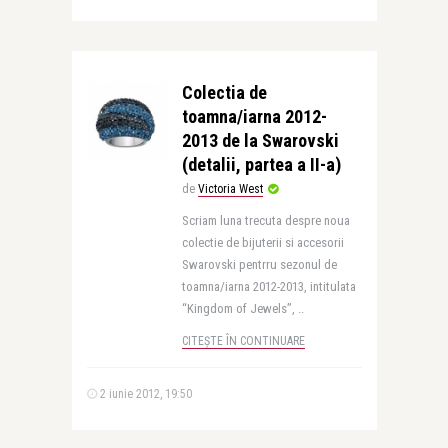
Colectia de
toamna/iarna 2012-
2013 de la Swarovski
(detalii, partea a II-a)
de
Victoria West
Scriam luna trecuta despre noua
colectie de bijuterii si accesorii
Swarovski pentrru sezonul de
toamna/iarna 2012-2013, intitulata
“Kingdom of Jewels”, ..
CITEȘTE ÎN CONTINUARE
2 iunie 2012, 19:50