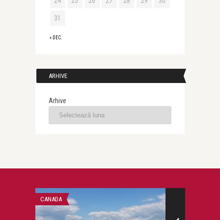
24
25
26
27
28
29
30
31
« DEC.
ARHIVE
Arhive
CANADA
CARTI