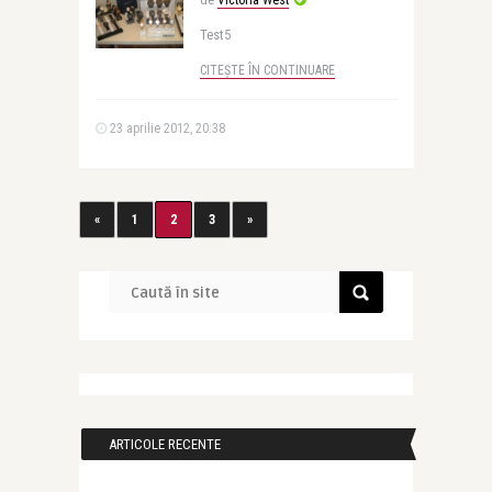
de
Victoria West
Test5
CITEȘTE ÎN CONTINUARE
23 aprilie 2012, 20:38
«
1
2
3
»
ARTICOLE RECENTE