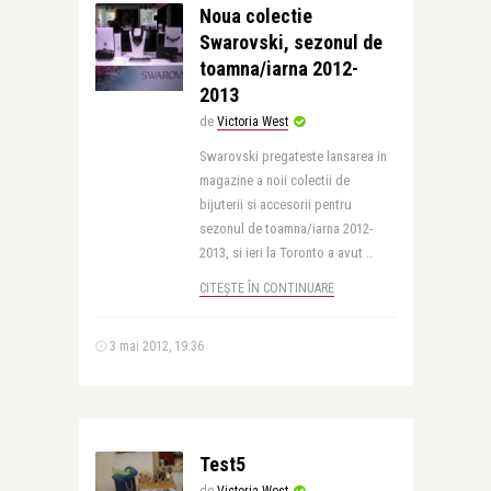
Noua colectie
Swarovski, sezonul de
toamna/iarna 2012-
2013
de
Victoria West
Swarovski pregateste lansarea in
magazine a noii colectii de
bijuterii si accesorii pentru
sezonul de toamna/iarna 2012-
2013, si ieri la Toronto a avut ..
CITEȘTE ÎN CONTINUARE
3 mai 2012, 19:36
Test5