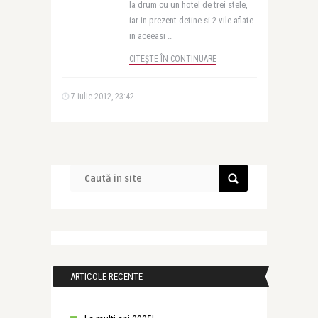
la drum cu un hotel de trei stele,
iar in prezent detine si 2 vile aflate
in aceeasi ..
CITEȘTE ÎN CONTINUARE
7 iulie 2012, 23:42
ARTICOLE RECENTE