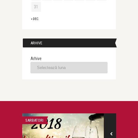
31
« DEC.
ARHIVE
Arhive
SARBATORI
HIGH FASHION