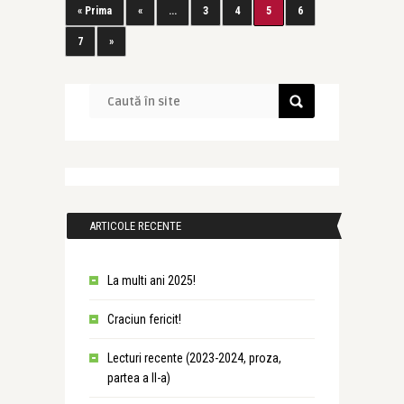
« Prima
«
...
3
4
5
6
7
»
ARTICOLE RECENTE
La multi ani 2025!
Craciun fericit!
Lecturi recente (2023-2024, proza,
partea a II-a)