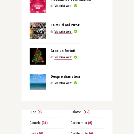
de
Victoria West
La multi ani 2024!
de
Victoria West
Craciun fericit!
de
Victoria West
Despre diaristica
de
Victoria West
Blog
(6)
Calatorii
(19)
Canada
(31)
Cartea mea
(8)
carti
(40)
Cartile mele
(6)