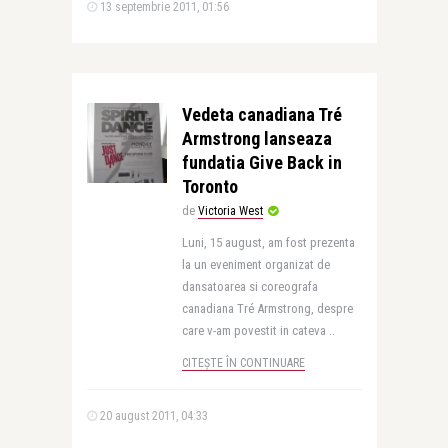
13 septembrie 2011, 01:56
Vedeta canadiana Tré
Armstrong lanseaza
fundatia Give Back in
Toronto
de
Victoria West
Luni, 15 august, am fost prezenta
la un eveniment organizat de
dansatoarea si coreografa
canadiana Tré Armstrong, despre
care v-am povestit in cateva ..
CITEȘTE ÎN CONTINUARE
20 august 2011, 04:33