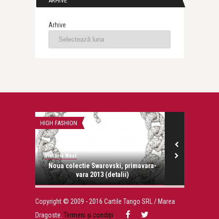
ARHIVE
Arhive
HIGH FASHION
CARTI
Victoria West
Victoria West
ozitie la
Noua colectie Swarovski, primavara-
vara 2013 (detalii)
Copyright © 2009 - 2016 Cartile Tango SRL / Marea
Dragoste.
Termeni și condiții
.