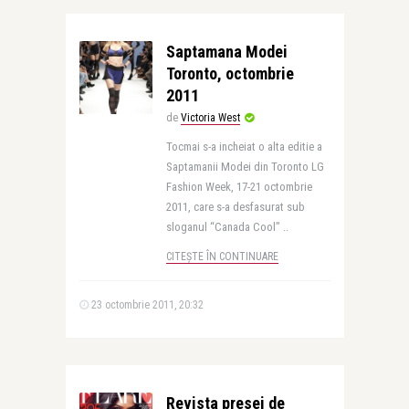
Saptamana Modei
Toronto, octombrie
2011
de
Victoria West
Tocmai s-a incheiat o alta editie a
Saptamanii Modei din Toronto LG
Fashion Week, 17-21 octombrie
2011, care s-a desfasurat sub
sloganul “Canada Cool” ..
CITEȘTE ÎN CONTINUARE
23 octombrie 2011, 20:32
Revista presei de