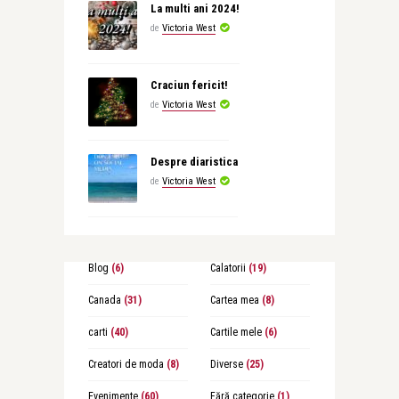
La multi ani 2024!
de
Victoria West
Craciun fericit!
de
Victoria West
Despre diaristica
de
Victoria West
Blog
(6)
Calatorii
(19)
Canada
(31)
Cartea mea
(8)
carti
(40)
Cartile mele
(6)
Creatori de moda
(8)
Diverse
(25)
Evenimente
(60)
Fără categorie
(1)