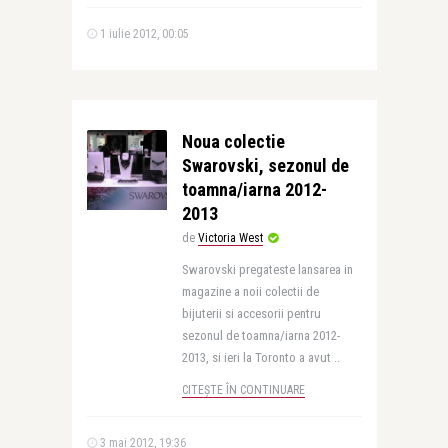
1 iulie 2012, 00:05
Noua colectie
Swarovski, sezonul de
toamna/iarna 2012-
2013
de
Victoria West
Swarovski pregateste lansarea in
magazine a noii colectii de
bijuterii si accesorii pentru
sezonul de toamna/iarna 2012-
2013, si ieri la Toronto a avut ..
CITEȘTE ÎN CONTINUARE
3 mai 2012, 19:36