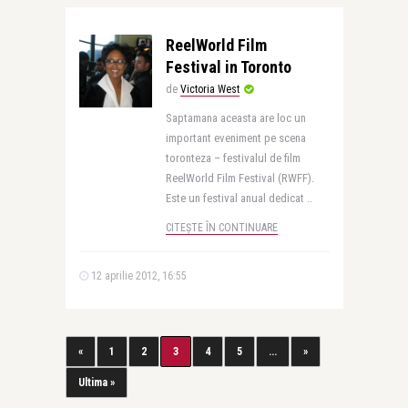
ReelWorld Film
Festival in Toronto
de
Victoria West
Saptamana aceasta are loc un
important eveniment pe scena
toronteza – festivalul de film
ReelWorld Film Festival (RWFF).
Este un festival anual dedicat ..
CITEȘTE ÎN CONTINUARE
12 aprilie 2012, 16:55
«
1
2
3
4
5
...
»
Ultima »