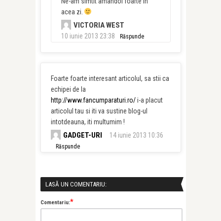
Ne-am simtit amandoi foarte in
acea zi.
VICTORIA WEST
10 iunie 2013 23:38
Răspunde
Foarte foarte interesant articolul, sa stii ca
echipei de la
http://www.fancumparaturi.ro/
i-a placut
articolul tau si iti va sustine blog-ul
intotdeauna, iti multumim !
GADGET-URI
14 iunie 2013 10:36
Răspunde
LASĂ UN COMENTARIU:
*
Comentariu: