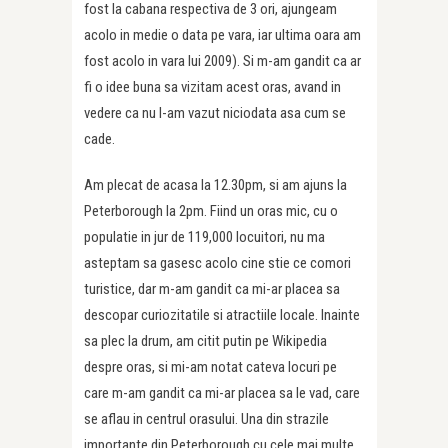
fost la cabana respectiva de 3 ori, ajungeam
acolo in medie o data pe vara, iar ultima oara am
fost acolo in vara lui 2009). Si m-am gandit ca ar
fi o idee buna sa vizitam acest oras, avand in
vedere ca nu l-am vazut niciodata asa cum se
cade.
Am plecat de acasa la 12.30pm, si am ajuns la
Peterborough la 2pm. Fiind un oras mic, cu o
populatie in jur de 119,000 locuitori, nu ma
asteptam sa gasesc acolo cine stie ce comori
turistice, dar m-am gandit ca mi-ar placea sa
descopar curiozitatile si atractiile locale. Inainte
sa plec la drum, am citit putin pe Wikipedia
despre oras, si mi-am notat cateva locuri pe
care m-am gandit ca mi-ar placea sa le vad, care
se aflau in centrul orasului. Una din strazile
importante din Peterborough cu cele mai multe