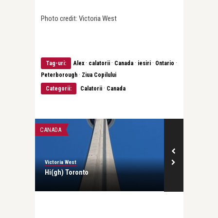
Photo credit: Victoria West
·
·
·
·
·
Tag-uri:
Alex
calatorii
Canada
iesiri
Ontario
·
Peterborough
Ziua Copilului
·
Categorii:
Calatorii
Canada
A
CALATORII
ia West
Victoria West
h) Toronto
O zi de vara la Cascada Niagara