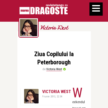
Victoria West
Ziua Copilului la
Peterborough
de
Victoria West
W
VICTORIA WEST
9 iunie 2013, 22:34
eekendul