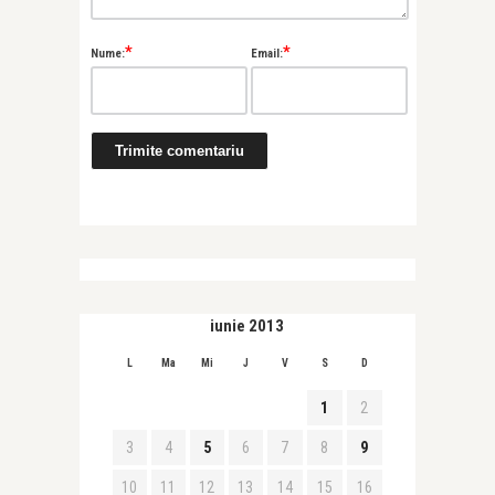
*
*
Nume:
Email:
iunie 2013
L
Ma
Mi
J
V
S
D
1
2
3
4
5
6
7
8
9
10
11
12
13
14
15
16