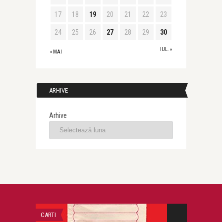
17
18
19
20
21
22
23
24
25
26
27
28
29
30
IUL. »
« MAI
ARHIVE
Arhive
CARTI
DIVERSE