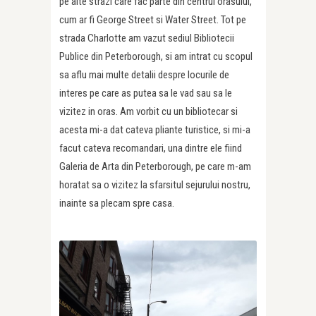
pe alte strazi care fac parte din centrul orasului,
cum ar fi George Street si Water Street. Tot pe
strada Charlotte am vazut sediul Bibliotecii
Publice din Peterborough, si am intrat cu scopul
sa aflu mai multe detalii despre locurile de
interes pe care as putea sa le vad sau sa le
vizitez in oras. Am vorbit cu un bibliotecar si
acesta mi-a dat cateva pliante turistice, si mi-a
facut cateva recomandari, una dintre ele fiind
Galeria de Arta din Peterborough, pe care m-am
horatat sa o vizitez la sfarsitul sejurului nostru,
inainte sa plecam spre casa.