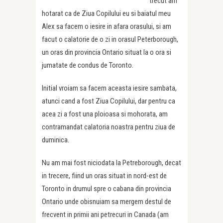
trecut am
hotarat ca de Ziua Copilului eu si baiatul meu
Alex sa facem o iesire in afara orasului, si am
facut o calatorie de o zi in orasul Peterborough,
un oras din provincia Ontario situat la o ora si
jumatate de condus de Toronto.
Initial vroiam sa facem aceasta iesire sambata,
atunci cand a fost Ziua Copilului, dar pentru ca
acea zi a fost una ploioasa si mohorata, am
contramandat calatoria noastra pentru ziua de
duminica.
Nu am mai fost niciodata la Petreborough, decat
in trecere, fiind un oras situat in nord-est de
Toronto in drumul spre o cabana din provincia
Ontario unde obisnuiam sa mergem destul de
frecvent in primii ani petrecuri in Canada (am