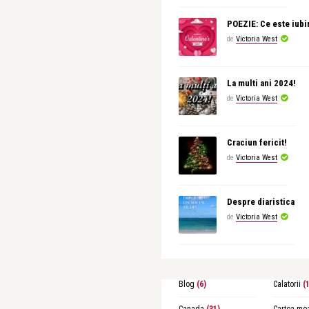
POEZIE: Ce este iubi
de
Victoria West
La multi ani 2024!
de
Victoria West
Craciun fericit!
de
Victoria West
Despre diaristica
de
Victoria West
Blog
(6)
Calatorii
(1