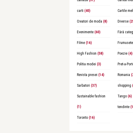
Canada
(31)
Cartea me
carti
(40)
Cartile me
Creatori de moda
(8)
Diverse
(2
Evenimente
(60)
Fără categ
Filme
(16)
Frumusete
High Fashion
(58)
Poezie
(4)
Politia modei
(3)
Pret-a-Port
Revista presei
(14)
Romania
(
Sarbatori
(37)
shopping
(
Sustainable fashion
Tango
(6)
(1)
tendinte
(1
Toronto
(16)