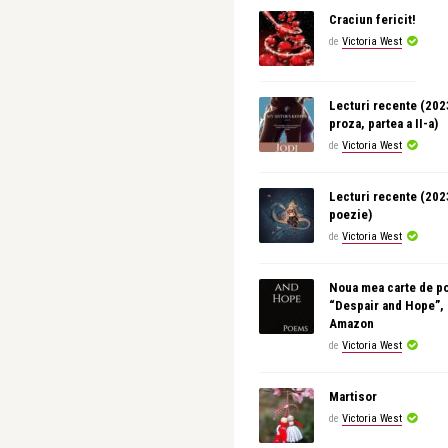
Craciun fericit!
de
Victoria West
Lecturi recente (20
proza, partea a II-a)
de
Victoria West
Lecturi recente (20
poezie)
de
Victoria West
Noua mea carte de p
“Despair and Hope”,
Amazon
de
Victoria West
Martisor
de
Victoria West