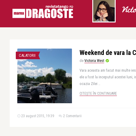
Vict
Weekend de vara la C
CALATORII
de
Victoria West
Vara aceasta am facut mai multe ies
ele a fost la inceputul acestei luni,
ocazia Zilei ..
CITEȘTE ÎN CONTINUARE
23 august 2015, 19:39
2 Comentarii