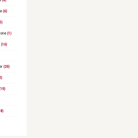
a
(8)
le
(6)
5)
orie
(1)
(16)
er
(20)
2)
10)
8)