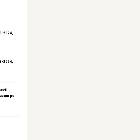
23-2024,
23-2024,
oezii
 acum pe