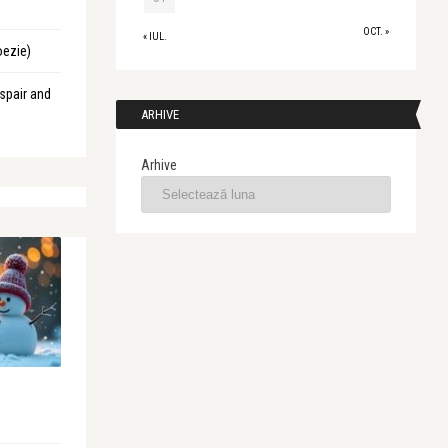
OCT. »
« IUL.
oezie)
spair and
ARHIVE
Arhive