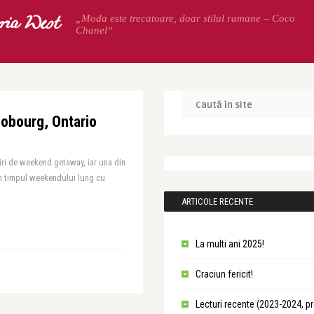
oria West
„Moda este trecatoare, doar stilul ramane – Coco
Chanel“
obourg, Ontario
iri de weekend getaway, iar una din
 in timpul weekendului lung cu
ARTICOLE RECENTE
La multi ani 2025!
Craciun fericit!
Lecturi recente (2023-2024, p