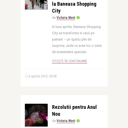
la Baneasa Shopping
City
de
Victoria West
In luna aprilie, Baneasa Shopping
City se transforma in raiul pe
pamant – un spatiu plin de
surprise, unde va avea loc o serie
de evenimente speciale ..
CITEȘTE ÎN CONTINUARE
6 aprilie 2012, 00:05
Rezolutii pentru Anul
Nou
de
Victoria West