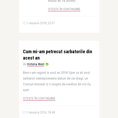
noului an, va doresc ..
CITEȘTE ÎN CONTINUARE
1 ianuarie 2018, 23:57
Cum mi-am petrecut sarbatorile din
acest an
de
Victoria West
Bine v-am regasit in noul an 2016! Sper ca ati avut
sarbatori nemaipomenite alaturi de cei dragi, un
Craciun minunat si o noapte de revelion de vis! Eu
sunt ..
CITEȘTE ÎN CONTINUARE
1 ianuarie 2016, 18:48