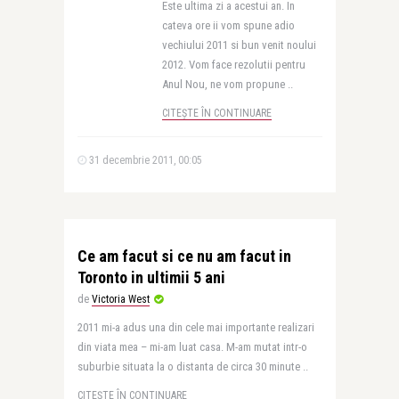
Este ultima zi a acestui an. In
cateva ore ii vom spune adio
vechiului 2011 si bun venit noului
2012. Vom face rezolutii pentru
Anul Nou, ne vom propune ..
CITEȘTE ÎN CONTINUARE
31 decembrie 2011, 00:05
Ce am facut si ce nu am facut in
Toronto in ultimii 5 ani
de
Victoria West
2011 mi-a adus una din cele mai importante realizari
din viata mea – mi-am luat casa. M-am mutat intr-o
suburbie situata la o distanta de circa 30 minute ..
CITEȘTE ÎN CONTINUARE