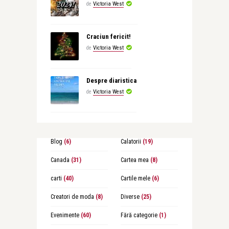
de
Victoria West
Craciun fericit!
de
Victoria West
Despre diaristica
de
Victoria West
Blog
(6)
Calatorii
(19)
Canada
(31)
Cartea mea
(8)
carti
(40)
Cartile mele
(6)
Creatori de moda
(8)
Diverse
(25)
Evenimente
(60)
Fără categorie
(1)