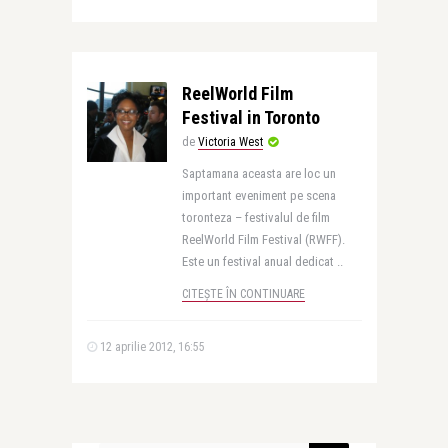
ReelWorld Film
Festival in Toronto
de
Victoria West
Saptamana aceasta are loc un
important eveniment pe scena
toronteza – festivalul de film
ReelWorld Film Festival (RWFF).
Este un festival anual dedicat ..
CITEȘTE ÎN CONTINUARE
12 aprilie 2012, 16:55