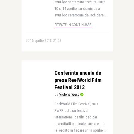
avut loc saptamana trecuta, intre
10 si 14 aprilie, iar duminica a
avut loc ceremonia de inchidere ..
CITEȘTE ÎN CONTINUARE
16 aprilie 2013, 21:25
Conferinta anuala de
presa ReelWorld Film
Festival 2013
de
Victoria West
ReelWorld Film Festival, sau
RWFF, este un festival
international de film dedicat
diversitatii culturale care are loc
laToronto in fiecare an in aprilie, ..