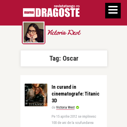
Victoria West
Tag:
Oscar
In curand in
cinematografe: Titanic
3D
de
Victoria West
Pe 15 aprilie 2012 se implinesc
100 de ani de la scufundarea