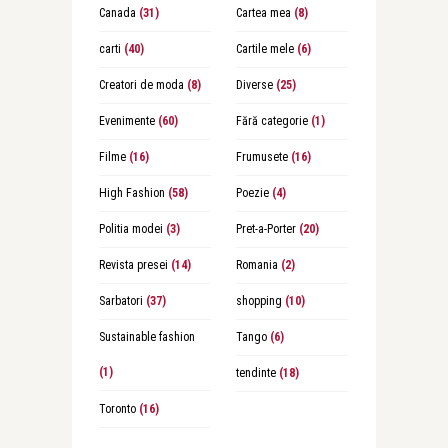
Canada
(31)
Cartea mea
(8)
carti
(40)
Cartile mele
(6)
Creatori de moda
(8)
Diverse
(25)
Evenimente
(60)
Fără categorie
(1)
Filme
(16)
Frumusete
(16)
High Fashion
(58)
Poezie
(4)
Politia modei
(3)
Pret-a-Porter
(20)
Revista presei
(14)
Romania
(2)
Sarbatori
(37)
shopping
(10)
Sustainable fashion
Tango
(6)
(1)
tendinte
(18)
Toronto
(16)